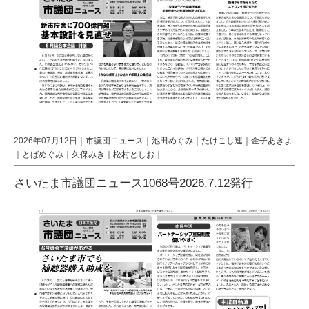
2026年07月12日｜
市議団ニュース
｜
池田めぐみ
｜
たけこし連
｜
金子あきよ
｜
とばめぐみ
｜
久保みき
｜
松村としお
｜
さいたま市議団ニュース1068号2026.7.12発行