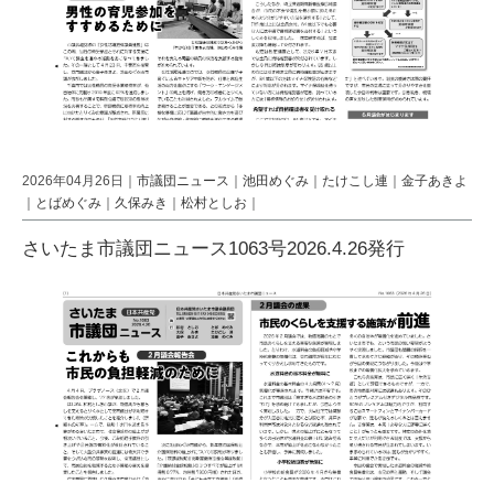
2026年04月26日｜
市議団ニュース
｜
池田めぐみ
｜
たけこし連
｜
金子あきよ
｜
とばめぐみ
｜
久保みき
｜
松村としお
｜
さいたま市議団ニュース1063号2026.4.26発行