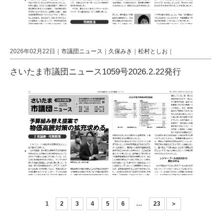
2026年02月22日｜
市議団ニュース
｜
久保みき
｜
松村としお
｜
さいたま市議団ニュース1059号2026.2.22発行
1
2
3
4
5
6
…
23
＞