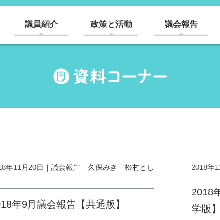
議員紹介
政策と活動
議会報告
018年11月20日｜
議会報告
｜
久保みき
｜
松村とし
2018年
｜
201
018年9月議会報告【共通版】
学版