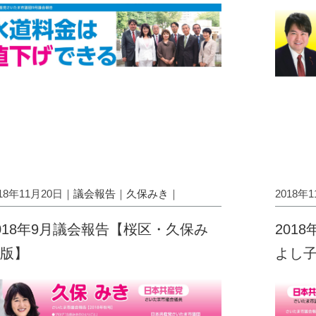
018年11月20日｜
議会報告
｜
久保みき
｜
2018年
018年9月議会報告【桜区・久保み
201
版】
よし