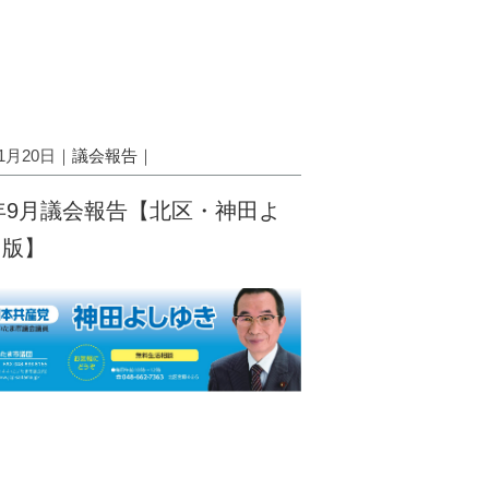
11月20日｜
議会報告
｜
8年9月議会報告【北区・神田よ
き版】