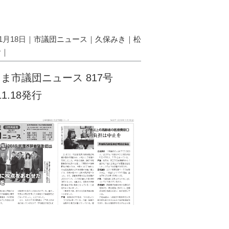
11月18日｜
市議団ニュース
｜
久保みき
｜
松
お
｜
ま市議団ニュース 817号
.11.18発行