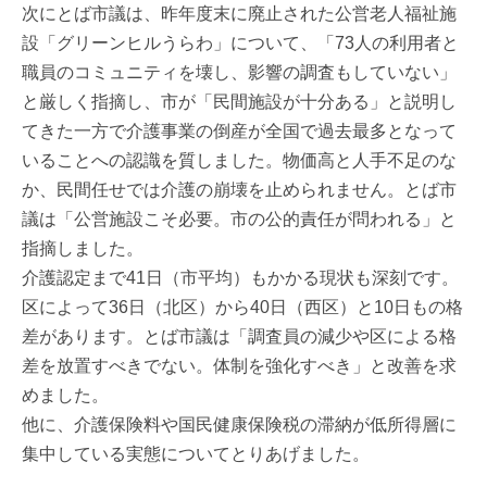
次にとば市議は、昨年度末に廃止された公営老人福祉施
設「グリーンヒルうらわ」について、「73人の利用者と
職員のコミュニティを壊し、影響の調査もしていない」
と厳しく指摘し、市が「民間施設が十分ある」と説明し
てきた一方で介護事業の倒産が全国で過去最多となって
いることへの認識を質しました。物価高と人手不足のな
か、民間任せでは介護の崩壊を止められません。とば市
議は「公営施設こそ必要。市の公的責任が問われる」と
指摘しました。
介護認定まで41日（市平均）もかかる現状も深刻です。
区によって36日（北区）から40日（西区）と10日もの格
差があります。とば市議は「調査員の減少や区による格
差を放置すべきでない。体制を強化すべき」と改善を求
めました。
他に、介護保険料や国民健康保険税の滞納が低所得層に
集中している実態についてとりあげました。