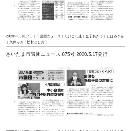
2020年05月17日｜
市議団ニュース
｜
たけこし連
｜
金子あきよ
｜
とばめぐみ
｜
久保みき
｜
松村としお
｜
さいたま市議団ニュース 875号 2020.5.17発行