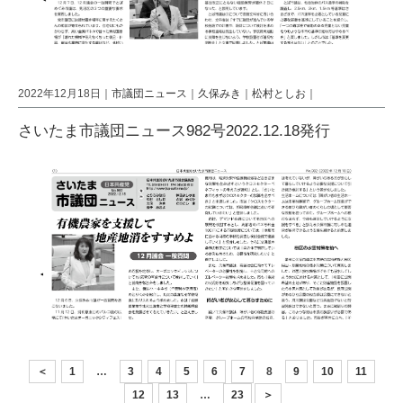
2022年12月18日｜
市議団ニュース
｜
久保みき
｜
松村としお
｜
さいたま市議団ニュース982号2022.12.18発行
＜
1
…
3
4
5
6
7
8
9
10
11
12
13
…
23
＞