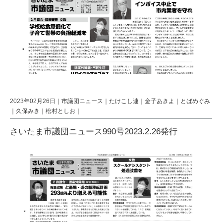
2023年02月26日｜
市議団ニュース
｜
たけこし連
｜
金子あきよ
｜
とばめぐみ
｜
久保みき
｜
松村としお
｜
さいたま市議団ニュース990号2023.2.26発行