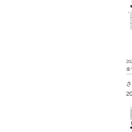
2
金
さ
2