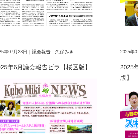
025年07月23日｜
議会報告
｜
久保みき
｜
2025年
025年6月議会報告ビラ【桜区版】
202
版】