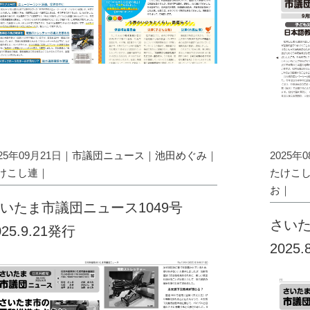
025年09月21日｜
市議団ニュース
｜
池田めぐみ
｜
2025年
けこし連
｜
たけこ
お
｜
いたま市議団ニュース1049号
さいた
025.9.21発行
2025