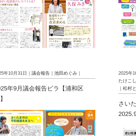
025年10月31日｜
議会報告
｜
池田めぐみ
｜
2025年
たけこ
025年9月議会報告ビラ【浦和区
｜
松村
】
さいた
2025