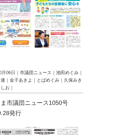
10月06日｜
市議団ニュース
｜
池田めぐみ
｜
し連
｜
金子あきよ
｜
とばめぐみ
｜
久保みき
としお
｜
ま市議団ニュース1050号
.9.28発行