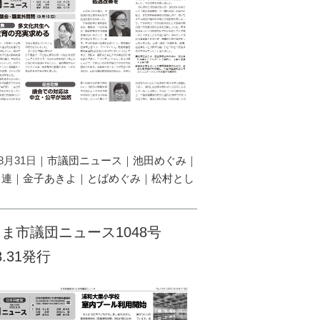
08月31日｜
市議団ニュース
｜
池田めぐみ
｜
し連
｜
金子あきよ
｜
とばめぐみ
｜
松村とし
ま市議団ニュース1048号
.8.31発行