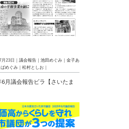
07月23日｜
議会報告
｜
池田めぐみ
｜
金子あ
とばめぐみ
｜
松村としお
｜
5年6月議会報告ビラ【さいたま
】