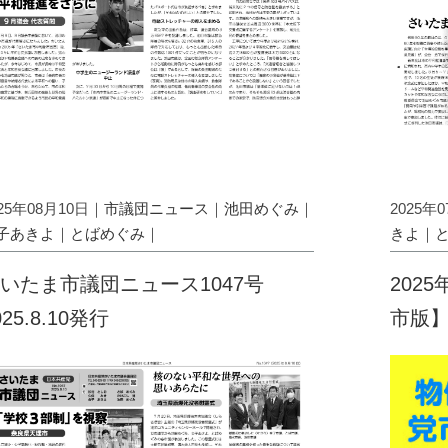
025年08月10日｜
市議団ニュース
｜
池田めぐみ
｜
2025年
子あきよ
｜
とばめぐみ
｜
きよ
｜
いたま市議団ニュース1047号
202
025.8.10発行
市版