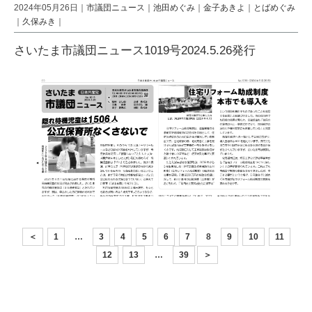
2024年05月26日｜
市議団ニュース
｜
池田めぐみ
｜
金子あきよ
｜
とばめぐみ
｜
久保みき
｜
さいたま市議団ニュース1019号2024.5.26発行
＜
1
…
3
4
5
6
7
8
9
10
11
12
13
…
39
＞