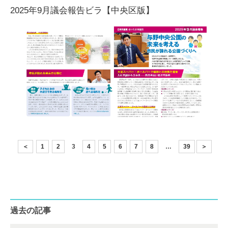
2025年9月議会報告ビラ【中央区版】
＜
1
2
3
4
5
6
7
8
…
39
＞
過去の記事