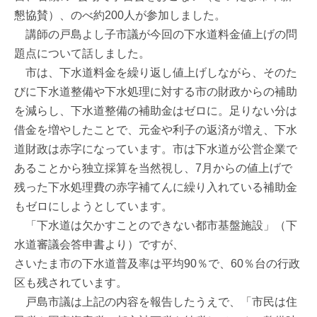
懇協賛）、のべ約200人が参加しました。
講師の戸島よし子市議が今回の下水道料金値上げの問
題点について話しました。
市は、下水道料金を繰り返し値上げしながら、そのた
びに下水道整備や下水処理に対する市の財政からの補助
を減らし、下水道整備の補助金はゼロに。足りない分は
借金を増やしたことで、元金や利子の返済が増え、下水
道財政は赤字になっています。市は下水道が公営企業で
あることから独立採算を当然視し、7月からの値上げで
残った下水処理費の赤字補てんに繰り入れている補助金
もゼロにしようとしています。
「下水道は欠かすことのできない都市基盤施設」（下
水道審議会答申書より）ですが、
さいたま市の下水道普及率は平均90％で、60％台の行政
区も残されています。
戸島市議は上記の内容を報告したうえで、「市民は住