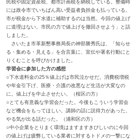
民税や固定資産税、都市計画税を納税している。整備時
には政令市でいちばん高い受益者負担金も払っている。
市が税金から下水道に補助するのは当然。今回の値上げ
に道理はない。市民の力で値上げを撤回させよう」と話
しました。
さいたま市革新懇事務局長の神部勝秀氏は、「知らせ
る・集める・見える」を合言葉に、宣伝や署名行動にと
りくむことを呼びかけました。
学習会に参加した方の感想
○下水道料金の25％値上げは市民泣かせだ。消費税増税
や年金引下げ、医療・介護の改悪など生活が大変なの
に。値上げを中止させたい。（桜区の方）
○とても有意義な学習会だった。今後もこういう学習会
など機会をもってほしい。講師の話に説得力があった。
やる気が出る話だった。（浦和区の方）
○中小企業をとりまく環境はますますきびしいのに今回
の値上げは疲弊している業者に対するトドメの一撃にな