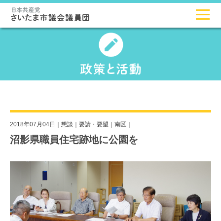
2018年07月04日｜
懇談
｜
要請・要望
｜
南区
｜
沼影県職員住宅跡地に公園を