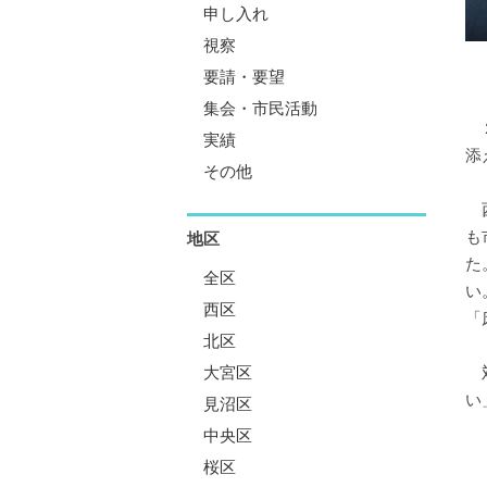
申し入れ
視察
要請・要望
集会・市民活動
２
実績
添
その他
西
も
地区
た
全区
い
西区
「
北区
対
大宮区
い
見沼区
中央区
桜区