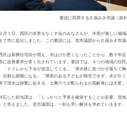
要請に同席する久保みき市議（前
月１日、西区の水害をなくす会のみなさんが、水害が激しい地域の
えて市に提出しました。この要請には、党市議団から久保みき市議
区は新興住宅街が増え、水はけが悪くなったことから、数十年近
市に改善要求が多く出されています。要請では、４つの地域の住民
。「トイレから下水が逆流してくる」「用水路に気づかず落ちて胸
。出勤も困難になる」「障害のある子どもが帰宅できず、水が引く
床下浸水は頻繁に起きる。土嚢のうが配られるが高齢者には大変」
応した担当課は、「しっかりと予算を確保することが必要。現地
」と答えました。党市議団は、一刻も早い解決を求めていきます。