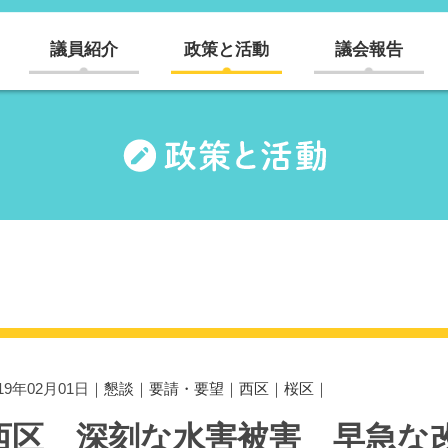
議員紹介
政策と活動
議会報告
019年02月01日｜
懇談
｜
要請・要望
｜
西区
｜
桜区
｜
西区 深刻な水害被害 早急な