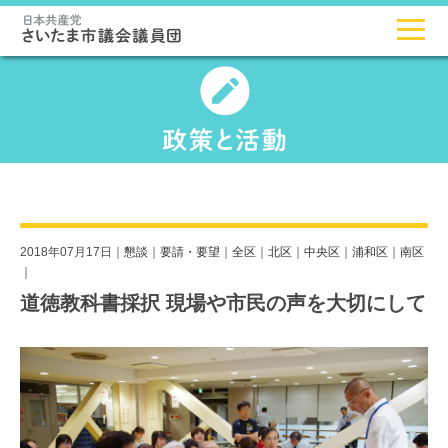
2018年07月17日｜
懇談
｜
要請・要望
｜
全区
｜
北区
｜
中央区
｜
浦和区
｜
南区
｜
道徳教科書採択 現場や市民の声を大切にして