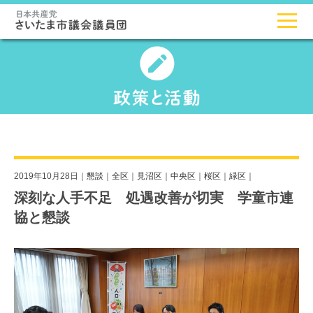
2019年10月28日｜
懇談
｜
全区
｜
見沼区
｜
中央区
｜
桜区
｜
緑区
｜
深刻な人手不足 処遇改善が切実 学童市連
協と懇談