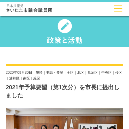
2020年09月30日｜
懇談
｜
要請・要望
｜
全区
｜
北区
｜
見沼区
｜
中央区
｜
桜区
｜
浦和区
｜
南区
｜
緑区
｜
2021年予算要望（第1次分）を市長に提出し
ました