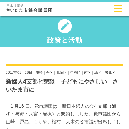
2017年01月16日｜
懇談
｜
全区
｜
見沼区
｜
中央区
｜
南区
｜
緑区
｜
岩槻区
｜
新婦人4支部と懇談 子どもにやさしい さ
いたま市に
1 月16 日、党市議団は、新日本婦人の会4 支部（浦
和・与野・大宮・岩槻）と懇談しました。党市議団から
山崎、戸島、もりや、松村、大木の各市議が出席しまし