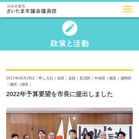
2021年09月29日｜
申し入れ
｜
全区
｜
北区
｜
見沼区
｜
中央区
｜
桜区
｜
浦和区
｜
南区
｜
緑区
｜
2022年予算要望を市長に提出しました