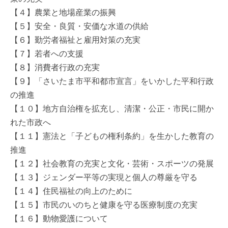
【４】農業と地場産業の振興
【５】安全・良質・安価な水道の供給
【６】勤労者福祉と雇用対策の充実
【７】若者への支援
【８】消費者行政の充実
【９】「さいたま市平和都市宣言」をいかした平和行政
の推進
【１０】地方自治権を拡充し、清潔・公正・市民に開か
れた市政へ
【１１】憲法と「子どもの権利条約」を生かした教育の
推進
【１２】社会教育の充実と文化・芸術・スポーツの発展
【１３】ジェンダー平等の実現と個人の尊厳を守る
【１４】住民福祉の向上のために
【１５】市民のいのちと健康を守る医療制度の充実
【１６】動物愛護について