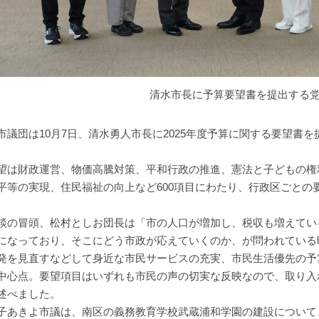
清水市長に予算要望書を提出する
市議団は10月7日、清水勇人市長に2025年度予算に関する要望書
望は財政運営、︎物価高騰対策、︎平和行政の推進、︎憲法と子どもの
平等の実現、︎住民福祉の向上など600項目にわたり、行政区ごとの
談の冒頭、松村としお団長は「市の人口が増加し、税収も増えてい
になっており、そこにどう市政が応えていくのか、が問われている
発を見直すなどして身近な市民サービスの充実、市民生活優先の予
中心点。要望項目はいずれも市民の声の切実な反映なので、取り入
述べました。
子あきよ市議は、南区の義務教育学校武蔵浦和学園の建設について