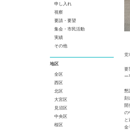
申し入れ
視察
要請・要望
集会・市民活動
実績
その他
党
地区
要
全区
ー
西区
懇
北区
刻
大宮区
開
見沼区
の
中央区
と
桜区
金