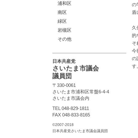
浦和区
の
南区
盾
緑区
久
岩槻区
的
その他
そ
今
の
日本共産党
す
さいたま市議会
議員団
〒330-0061
さいたま市浦和区常盤6-4-4
さいたま市議会内
TEL 048-829-1811
FAX 048-833-8165
©2007-2018
日本共産党さいたま市議会議員団