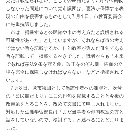
見だけ載せられない」として公民館だより7 月号へ掲載
しなかった問題について党市議団は、憲法が保障する表
現の自由を侵害するものとして7 月4 日、市教育委員会
に厳重抗議しました。
市は「掲載すると公民館や市の考え方だと誤解される
可能性があった」としていますが、それならば市の考え
ではない旨を記載するか、俳句教室が選んだ俳句である
旨を記載して、掲載するべきでした。識者からも「本来
であれば憲法9 条を守る側、改正をのぞむ側、両面の立
場を完全に保障しなければならない」などと指摘されて
います。
7 月8 日、党市議団として当該作者への謝罪と、次号
の「公民館だより」にこの俳句を掲載することと今後の
改善策をとることを、改めて文書にて申し入れました。
対応した生涯学習部長は「まだ当事者や俳句教室の方と
話をしていないので、検討する」と述べるにとどまりま
した。