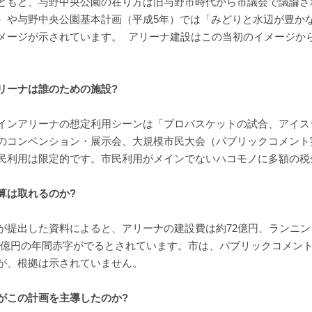
ともと、与野中央公園の在り方は旧与野市時代から市議会で議論さ
）や与野中央公園基本計画（平成5年）では「みどりと水辺が豊か
メージが示されています。 アリーナ建設はこの当初のイメージか
。
リーナは誰のための施設?
インアリーナの想定利用シーンは「プロバスケットの試合、アイス
のコンベンション・展示会、大規模市民大会（パブリックコメント
民利用は限定的です。市民利用がメインでないハコモノに多額の税
算は取れるのか?
が提出した資料によると、アリーナの建設費は約72億円、ランニン
.3億円の年間赤字がでるとされています。市は、パブリックコメン
が、根拠は示されていません。
がこの計画を主導したのか?