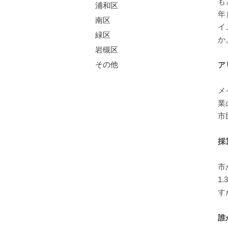
も
浦和区
年
南区
イ
緑区
か
岩槻区
その他
ア
メ
業
市
採
市
1
す
誰