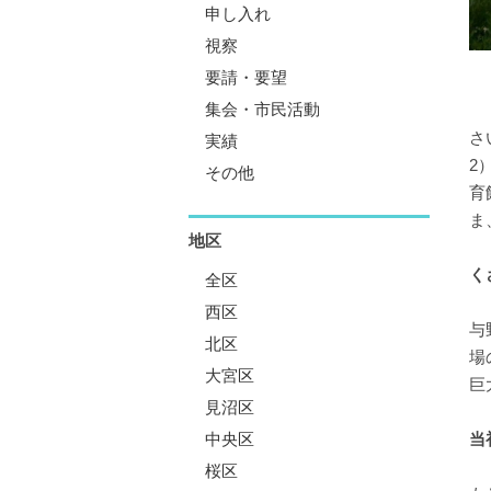
申し入れ
視察
要請・要望
集会・市民活動
さ
実績
2
その他
育
ま
地区
く
全区
西区
与
北区
場
大宮区
巨
見沼区
中央区
当
桜区