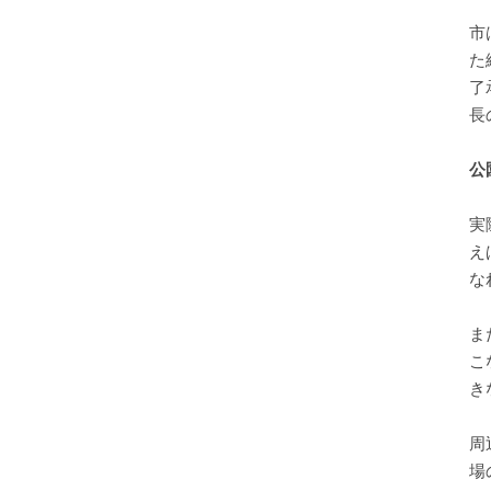
市
た
了
長
公
実
え
な
ま
こ
き
周
場