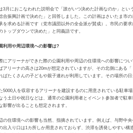
は3月におこなわれた説明会で「誰がいつ決めた計画なのか」とい
総合振興計画で決めた」と回答しました。この計画はさいたま市の
承を求める計画です（党市議団以外の全会派が賛成）。市民の要求
のトップダウンで決めた」と同義語です。
園利用や周辺環境への影響は?
際にアリーナができた際の公園利用や周辺の住環境への影響につい
ばアリーナの高さは20mが想定されていますが、その北側にある
ればたくさんの子どもや親子連れが利用しています。その場所の日
た5000人を収容するアリーナを建設するのに用意されている駐車場
なう土日や祝日などは、通常の公園利用者とイベント参加者で駐車
な影響が出ることも想定されます。
辺の住環境への影響も当然、指摘されています。例えば、与野中央
の出入り口は1カ所しか用意されておらず、渋滞を誘発しやすい構