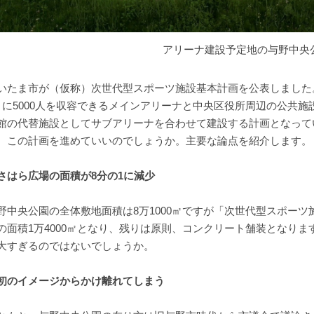
アリーナ建設予定地の与野中央
いたま市が（仮称）次世代型スポーツ施設基本計画を公表しました。
）に5000人を収容できるメインアリーナと中央区役所周辺の公共
館の代替施設としてサブアリーナを合わせて建設する計画となって
、この計画を進めていいのでしょうか。主要な論点を紹介します。
さはら広場の面積が8分の1に減少
野中央公園の全体敷地面積は8万1000㎡ですが「次世代型スポー
の面積1万4000㎡となり、残りは原則、コンクリート舗装となり
大すぎるのではないでしょうか。
初のイメージからかけ離れてしまう