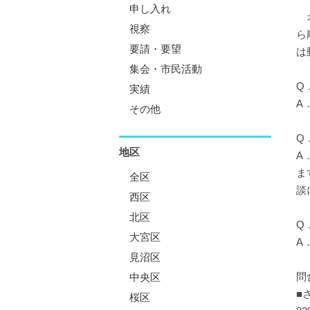
申し入れ
オ
視察
ら
要請・要望
は
集会・市民活動
Q
実績
A
その他
Q
地区
A
ま
全区
談
西区
北区
Q
大宮区
A
見沼区
問
中央区
■
桜区