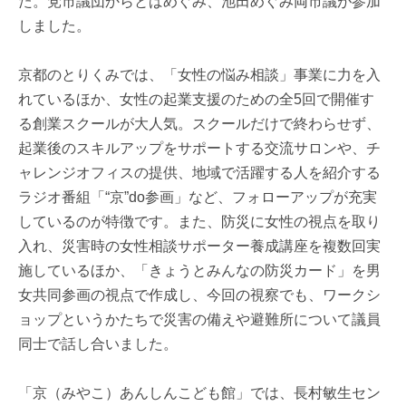
た。党市議団からとばめぐみ、池田めぐみ両市議が参加
しました。
京都のとりくみでは、「女性の悩み相談」事業に力を入
れているほか、女性の起業支援のための全5回で開催す
る創業スクールが大人気。スクールだけで終わらせず、
起業後のスキルアップをサポートする交流サロンや、チ
ャレンジオフィスの提供、地域で活躍する人を紹介する
ラジオ番組「“京”do参画」など、フォローアップが充実
しているのが特徴です。また、防災に女性の視点を取り
入れ、災害時の女性相談サポーター養成講座を複数回実
施しているほか、「きょうとみんなの防災カード」を男
女共同参画の視点で作成し、今回の視察でも、ワークシ
ョップというかたちで災害の備えや避難所について議員
同士で話し合いました。
「京（みやこ）あんしんこども館」では、長村敏生セン