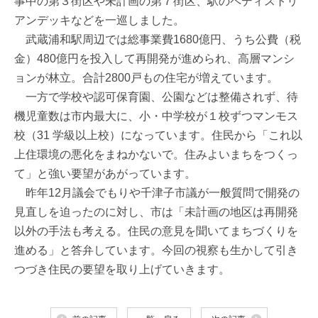
事中の第３街区や未計画の第７街区、駅のペディストリ
アンデッキなどを一巡しました。
武蔵浦和駅周辺では総事業費1680億円、うち公費（税
金）480億円を投入して再開発が進められ、高層マンシ
ョンが林立。合計2800戸もの住宅が増えています。
一方で学校や認可保育園、公園などは整備されず、待
機児童数は市内最大に、小・中学校が１校ずつマンモス
校（31 学級以上校）になっています。住民から「これ以
上住環境の悪化をまねかないで。住みよいまちをつくっ
て」と強い要望があがっています。
昨年12月議会でもりや千津子市議が一般質問で開発の
見直しを迫ったのに対し、市は「未計画の地区は再開発
以外の手法も考える。住民の意見を聞いてまちづくりを
進める」と答弁しています。今回の視察も生かして引き
つづき住民の要望を取り上げていきます。