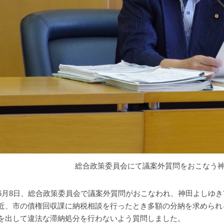
総合政策委員会にて議案外質問をおこなう
月8日、総合政策委員会で議案外質問がおこなわれ、神田よしゆき
近、市の債権回収課に納税相談を行ったとき多額の分納を求められ
を出して違法な滞納処分を行わないよう質問しました。