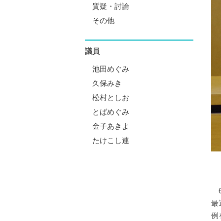
質疑・討論
その他
議員
池田めぐみ
久保みき
松村としお
とばめぐみ
金子あきよ
たけこし連
6
最
例