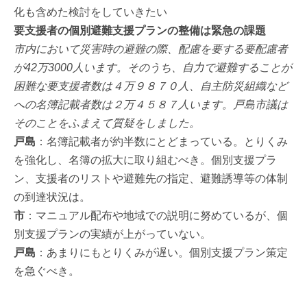
化も含めた検討をしていきたい
要支援者の個別避難支援プランの整備は緊急の課題
市内において災害時の避難の際、配慮を要する要配慮者
が42万3000人います。そのうち、自力で避難することが
困難な要支援者数は４万９８７０人、自主防災組織など
への名簿記載者数は２万４５８７人います。戸島市議は
そのことをふまえて質疑をしました。
戸島
：名簿記載者が約半数にとどまっている。とりくみ
を強化し、名簿の拡大に取り組むべき。個別支援プラ
ン、支援者のリストや避難先の指定、避難誘導等の体制
の到達状況は。
市
：マニュアル配布や地域での説明に努めているが、個
別支援プランの実績が上がっていない。
戸島
：あまりにもとりくみが遅い。個別支援プラン策定
を急ぐべき。