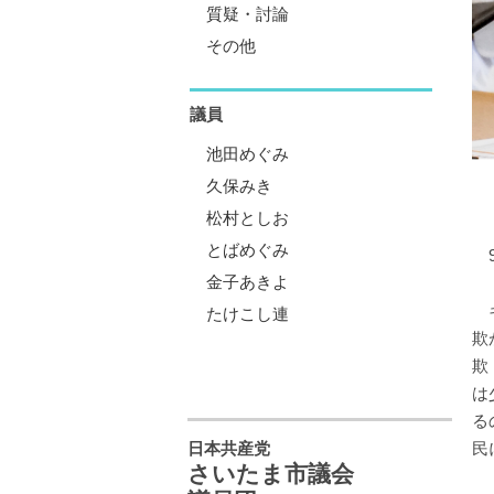
質疑・討論
その他
議員
池田めぐみ
久保みき
松村としお
とばめぐみ
9
金子あきよ
キ
たけこし連
欺
欺
は
る
日本共産党
民
さいたま市議会