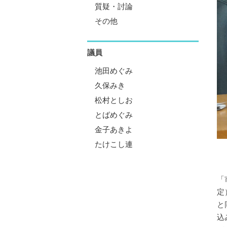
質疑・討論
その他
議員
池田めぐみ
久保みき
松村としお
とばめぐみ
金子あきよ
たけこし連
「
定
と
込