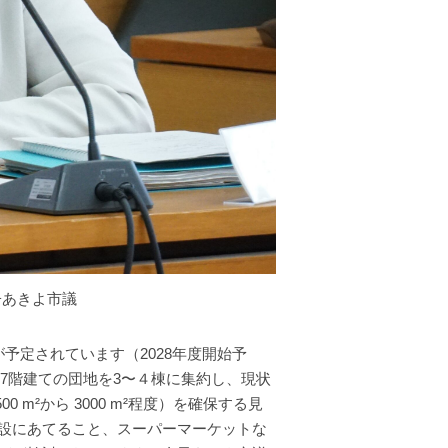
子あきよ市議
予定されています（2028年度開始予
〜7階建ての団地を3〜４棟に集約し、現状
m²から 3000 m²程度）を確保する見
設にあてること、スーパーマーケットな