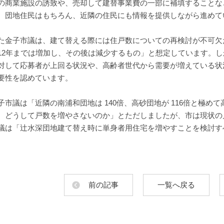
の商業施設の誘致や、売却して建替事業費の一部に補填することな
、団地住民はもちろん、近隣の住民にも情報を提供しながら進めて
た金子市議は、建て替える際には住戸数についての再検討が不可欠
12年までは増加し、その後は減少するもの」と想定しています。し
対して応募者が上回る状況や、高齢者世代から需要が増えている状
要性を認めています。
子市議は「近隣の南浦和団地は 140倍、高砂団地が 116倍と極
、どうして戸数を増やさないのか」とただしましたが、市は現状の
議は「辻水深団地建て替え時に単身者用住宅を増やすことを検討す
前の記事
一覧へ戻る