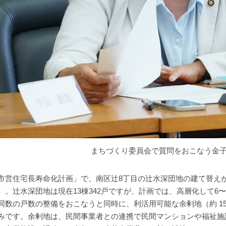
まちづくり委員会で質問をおこなう金
市営住宅長寿命化計画」で、南区辻8丁目の辻水深団地の建て替えが
）。辻水深団地は現在13棟342戸ですが、計画では、高層化して6
同数の戸数の整備をおこなうと同時に、利活用可能な余剰地（約 1500 
みです。余剰地は、民間事業者との連携で民間マンションや福祉施