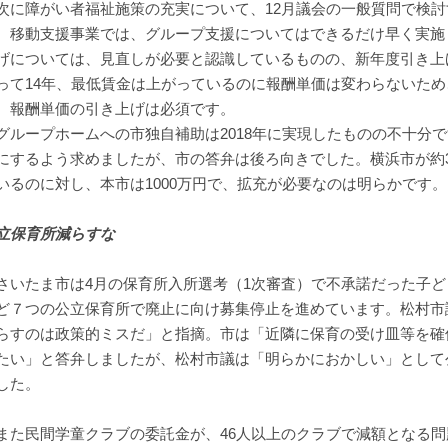
に障がい者福祉施策の充実について、12月議会の一般質問で検討
。移動支援事業では、グループ支援についてはできるだけ早く実施
げについては、見直しが必要と認識しているものの、新年度引き上
って14年、最低賃金は上がっているのに報酬単価は変わらないた
。報酬単価の引き上げは必須です。
ループホームへの市独自補助は2018年に実現したものの不十分
にするよう求めましたが、市の答弁は後ろ向きでした。横浜市が約3
いるのに対し、本市は1000万円で、拡充が必要なのは明らかです。
立保育所減らすな
いたま市は4月の保育所入所選考（1次審査）で不承諾だった子ども
ど７つの公立保育所で廃止に向け募集停止を進めています。松村市
らすのは政策的ミスだ」と指摘。市は「近隣に保育の受け皿等を確
たい」と答弁しましたが、松村市議は「明らかにおかしい」として
した。
た民間学童クラブの委託金が、46人以上のクラブで減額となる問