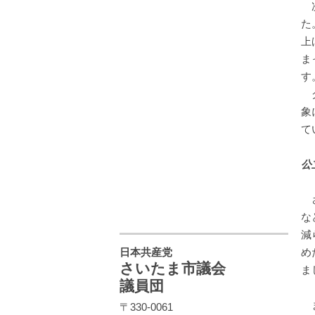
次
た
上
ま
す
グ
象
て
公
さ
な
減
日本共産党
め
さいたま市議会
ま
議員団
ま
〒330-0061