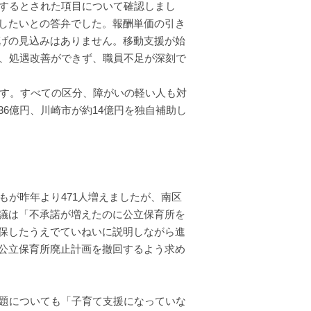
するとされた項目について確認しまし
したいとの答弁でした。報酬単価の引き
げの見込みはありません。移動支援が始
め、処遇改善ができず、職員不足が深刻で
です。すべての区分、障がいの軽い人も対
6億円、川崎市が約14億円を独自補助し
が昨年より471人増えましたが、南区
議は「不承諾が増えたのに公立保育所を
保したうえでていねいに説明しながら進
公立保育所廃止計画を撤回するよう求め
題についても「子育て支援になっていな