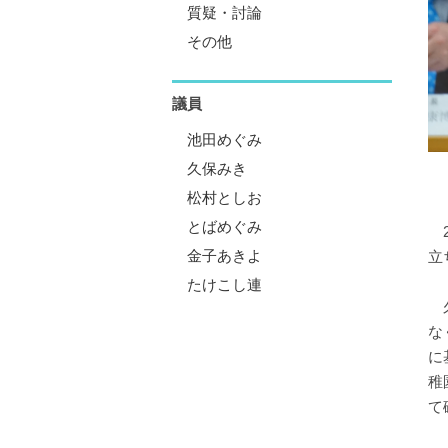
質疑・討論
その他
議員
池田めぐみ
久保みき
松村としお
とばめぐみ
2
金子あきよ
立
たけこし連
久
な
に
稚
て