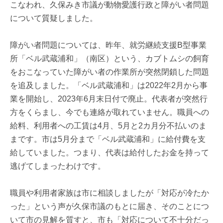
こなわれ、久保みき市議が動物愛護行政と障がい者問題
について質疑しました。
障がい者問題については、昨年、就労継続支援B型事業
所「ベル武蔵浦和」（南区）という、カブトムシの飼育
をおこなっていた障がい者の作業所が突然閉鎖した問題
を追及しました。「ベル武蔵浦和」は2022年2月から事
業を開始し、2023年6月末日付で廃止。代表者が突然行
方をくらまし、今でも連絡が取れていません。職員への
給料、利用者への工賃は4月、5月と2カ月分不払いのま
まです。市は5月分まで「ベル武蔵浦和」に給付費を支
給していました。つまり、代表は給付したお金を持って
逃げてしまったわけです。
職員や利用者家族は市に相談しましたが「対応が冷たか
った」という声が久保市議のもとに届き、そのことにつ
いて市の見解を質すと、市も「対応について不十分だっ