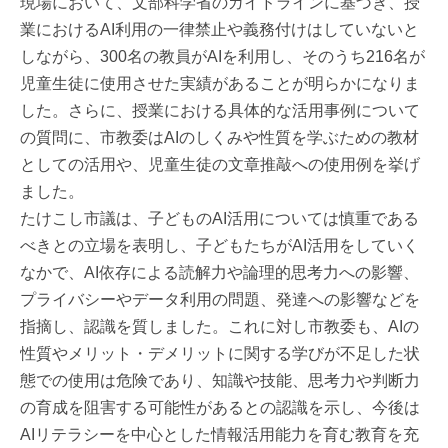
現場において、文部科学省のガイドラインに基づき、授
業におけるAI利用の一律禁止や義務付けはしていないと
しながら、300名の教員がAIを利用し、そのうち216名が
児童生徒に使用させた実績があることが明らかになりま
した。さらに、授業における具体的な活用事例について
の質問に、市教委はAIのしくみや性質を学ぶための教材
としての活用や、児童生徒の文章推敲への使用例を挙げ
ました。
たけこし市議は、子どものAI活用については慎重である
べきとの立場を表明し、子どもたちがAI活用をしていく
なかで、AI依存による読解力や論理的思考力への影響、
プライバシーやデータ利用の問題、発達への影響などを
指摘し、認識を質しました。これに対し市教委も、AIの
性質やメリット・デメリットに関する学びが不足した状
態での使用は危険であり、知識や技能、思考力や判断力
の育成を阻害する可能性があるとの認識を示し、今後は
AIリテラシーを中心とした情報活用能力を育む教育を充