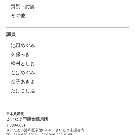
質疑・討論
その他
議員
池田めぐみ
久保みき
松村としお
とばめぐみ
金子あきよ
たけこし連
日本共産党
さいたま市議会
議員団
〒330-0061
さいたま市浦和区常盤6-4-4
さいたま市議会内
TEL 048-829-1811
FAX 048-833-8165