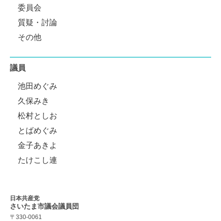
委員会
質疑・討論
その他
議員
池田めぐみ
久保みき
松村としお
とばめぐみ
金子あきよ
たけこし連
日本共産党
さいたま市議会
議員団
〒330-0061