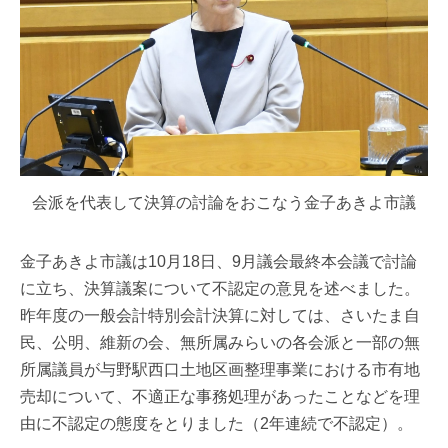
会派を代表して決算の討論をおこなう金子あきよ市議
金子あきよ市議は10月18日、9月議会最終本会議で討論
に立ち、決算議案について不認定の意見を述べました。
昨年度の一般会計特別会計決算に対しては、さいたま自
民、公明、維新の会、無所属みらいの各会派と一部の無
所属議員が与野駅西口土地区画整理事業における市有地
売却について、不適正な事務処理があったことなどを理
由に不認定の態度をとりました（2年連続で不認定）。