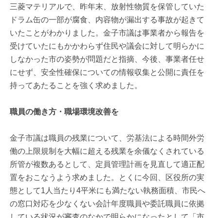
三菱マテリアルで、昨年末、放射性物質を保管していた
ドラム缶の一部が腐食、内容物が漏出する事故が起きて
いたことがわかりました。金子市議は事業者から報告を
受けていたにもかかわらず住民や議会に対して明らかに
しなかった市の姿勢が問題だと指摘、今後、事業者任せ
にせず、安全性確保についての情報収集と公開に責任を
持ってあたることを強く求めました。
職員の働き方・職場環境改善を
金子市議は職員の残業について、労基法による時間外労
働の上限規制を大幅に超える残業を余儀なくされている
所管が複数あるとして、定員管理計画を見直して適正配
置をおこなうよう求めました。とくに今回、区役所の実
態として1人当たり4平米にも満たない執務面積、市民へ
の窓口対応を少なくない会計年度職員や委託職員に依拠
している状況が審査のなかで明らかになったとして「市