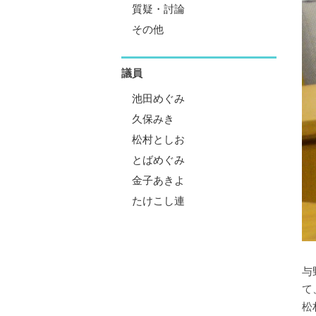
質疑・討論
その他
議員
池田めぐみ
久保みき
松村としお
とばめぐみ
金子あきよ
たけこし連
与
て
松