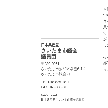
今
つ
う
員
て
が
日本共産党
っ
さいたま市議会
議員団
松
部
〒330-0061
さいたま市浦和区常盤6-4-4
り
さいたま市議会内
TEL 048-829-1811
FAX 048-833-8165
©2007-2018
日本共産党さいたま市議会議員団