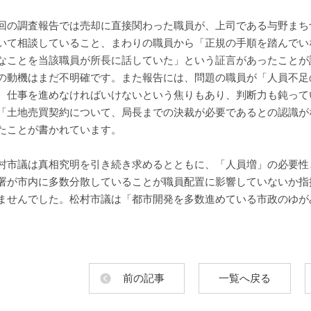
回の調査報告では売却に直接関わった職員が、上司である与野まち
いて相談していること、まわりの職員から「正規の手順を踏んでい
なことを当該職員が所長に話していた」という証言があったことが
の動機はまだ不明確です。また報告には、問題の職員が「人員不足
、仕事を進めなければいけないという焦りもあり、判断力も鈍って
「土地売買契約について、局長までの決裁が必要であるとの認識が
たことが書かれています。
村市議は真相究明を引き続き求めるとともに、「人員増」の必要性
署が市内に多数分散していることが職員配置に影響していないか指
ませんでした。松村市議は「都市開発を多数進めている市政のゆが
前の記事
一覧へ戻る