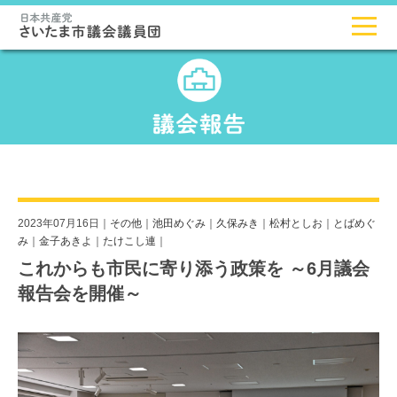
2023年07月16日｜
その他
｜
池田めぐみ
｜
久保みき
｜
松村としお
｜
とばめぐ
み
｜
金子あきよ
｜
たけこし連
｜
これからも市民に寄り添う政策を ～6月議会
報告会を開催～