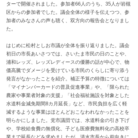
ターで開催されました。参加者66人のうち、35人が岩槻
区からの参加者でした。議会全体の様子を伝えつつ、参
加者のみなさんの声も聴く、双方向の報告会となりまし
た。
はじめに松村としお市議が全体を振り返りました。議会
初日の市長あいさつでは、さいたま市民の日のことや、
浦和レッズ、レッズレディースの優勝の話が中心で、物
価高騰でダメージを受けている市民のくらしに寄り添う
発言がなかったことを紹介。補正予算の特徴については
「マイナンバーカードの普及促進事業」や、「限られた
農家や事業者対象の支援」「社会福祉施設を対象とした
水道料金減免期間8カ月延長」など、市民負担を広く軽
減するような事業はほとんどおこなわれなかったことを
明らかにしました。党市議団では、水道料金の引き下げ
や、学校給食費の無償化、子ども医療費無料化の高校卒
業まで延長などを求めましたが、清水市長から前向きに