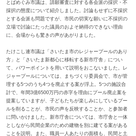
とばめぐみ市議は、請願審査に対する各会派の採択・不
採択の態度について紹介しました。討論もせずに不採択
とする会派も問題ですが、市民の切実な願いに不採択の
立場で討論にたった議員のおよそ納得のできない理由
に、会場からも驚きの声があがりました。
たけこし連市議は「さいたま市のレジャープールのあり
方」と「さいたま新都心に移転する新市庁舎」につい
て、パワーポイントを用いて説明をおこないました。レ
ジャープールについては、まちづくり委員会で、市が管
理する5つのうち4つを廃止する案が浮上。5つの施設合
計で、年間3億6500万円の赤字を理由にプール廃止案を
提案していますが、子どもたちが楽しみにしているプー
ルを削ることが、市民の声を反映することか、と参加者
に問いかけました。新市庁舎については、市庁舎と一体
としながら民間企業のための建物を別に建てる案がある
ことを説明。また、職員一人あたりの面積も、民間と土