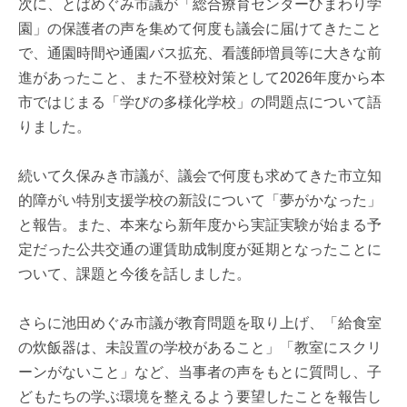
次に、とばめぐみ市議が「総合療育センターひまわり学
園」の保護者の声を集めて何度も議会に届けてきたこと
で、通園時間や通園バス拡充、看護師増員等に大きな前
進があったこと、また不登校対策として2026年度から本
市ではじまる「学びの多様化学校」の問題点について語
りました。
続いて久保みき市議が、議会で何度も求めてきた市立知
的障がい特別支援学校の新設について「夢がかなった」
と報告。また、本来なら新年度から実証実験が始まる予
定だった公共交通の運賃助成制度が延期となったことに
ついて、課題と今後を話しました。
さらに池田めぐみ市議が教育問題を取り上げ、「給食室
の炊飯器は、未設置の学校があること」「教室にスクリ
ーンがないこと」など、当事者の声をもとに質問し、子
どもたちの学ぶ環境を整えるよう要望したことを報告し