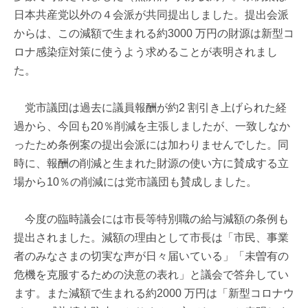
日本共産党以外の４会派が共同提出しました。提出会派
からは、この減額で生まれる約3000 万円の財源は新型コ
ロナ感染症対策に使うよう求めることが表明されまし
た。
党市議団は過去に議員報酬が約2 割引き上げられた経
過から、今回も20％削減を主張しましたが、一致しなか
ったため条例案の提出会派には加わりませんでした。同
時に、報酬の削減と生まれた財源の使い方に賛成する立
場から10％の削減には党市議団も賛成しました。
今度の臨時議会には市長等特別職の給与減額の条例も
提出されました。減額の理由として市長は「市民、事業
者のみなさまの切実な声が日々届いている」「未曽有の
危機を克服するための決意の表れ」と議会で答弁してい
ます。また減額で生まれる約2000 万円は「新型コロナウ