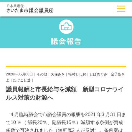
2020年05月08日｜
その他
｜
久保みき
｜
松村としお
｜
とばめぐみ
｜
金子あき
よ
｜
たけこし連
｜
議員報酬と市長給与を減額 新型コロナウイ
ルス対策の財源へ
4 月臨時議会で市議会議員の報酬を2021 年3 月31 日ま
で10 ％（ 議長20％、副議長15％）減額する条例が賛成
多数で可決されました（無所属2 人が反対）。条例案は