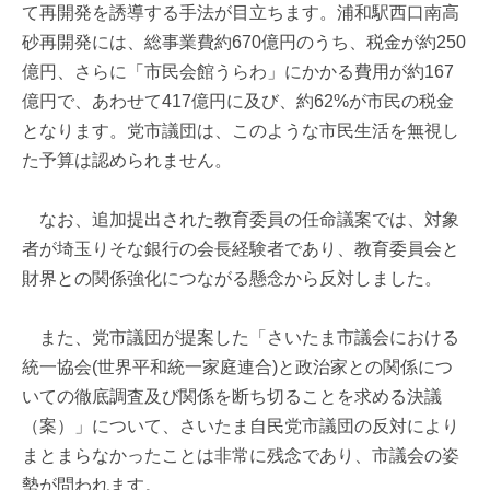
て再開発を誘導する手法が目立ちます。浦和駅西口南高
砂再開発には、総事業費約670億円のうち、税金が約250
億円、さらに「市民会館うらわ」にかかる費用が約167
億円で、あわせて417億円に及び、約62%が市民の税金
となります。党市議団は、このような市民生活を無視し
た予算は認められません。
なお、追加提出された教育委員の任命議案では、対象
者が埼玉りそな銀行の会長経験者であり、教育委員会と
財界との関係強化につながる懸念から反対しました。
また、党市議団が提案した「さいたま市議会における
統一協会(世界平和統一家庭連合)と政治家との関係につ
いての徹底調査及び関係を断ち切ることを求める決議
（案）」について、さいたま自民党市議団の反対により
まとまらなかったことは非常に残念であり、市議会の姿
勢が問われます。