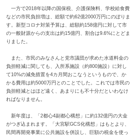
一方で2018年以降の国保税、介護保険料、学校給食費
などの市民負担増は、総額で約62億2000万円にのぼりま
す。新型コロナ対策予算は、総額約158億円に対して市
の一般財源からの支出は約15億円、割合は9.6%にとどま
りました。
また、市民のみなさんと党市議団が求めた水道料金の
負担軽減に関しても、入所系施設（約800施設）に対し
て10%の減免措置を4カ月間おこなうというもので、か
かる費用は約5000万円とのことでした。これでは市民の
負担軽減とはほど遠く、あまりにも不十分だといわなけ
ればなりません。
新年度は、「2都心4副都心構想」に約132億円の大金
がつぎ込まれます。「大宮駅GCS化構想」はもとより、
民間再開発事業に公共施設を併設し、巨額の税金を使っ