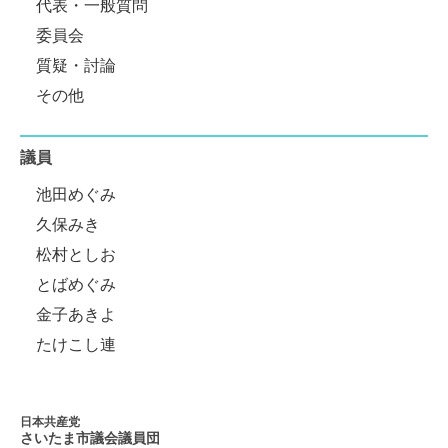
代表・一般質問
委員会
質疑・討論
その他
議員
池田めぐみ
久保みき
松村としお
とばめぐみ
金子あきよ
たけこし連
日本共産党
さいたま市議会
議員団