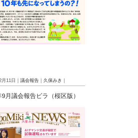
12月11日｜
議会報告
｜
久保みき
｜
4年9月議会報告ビラ（桜区版）