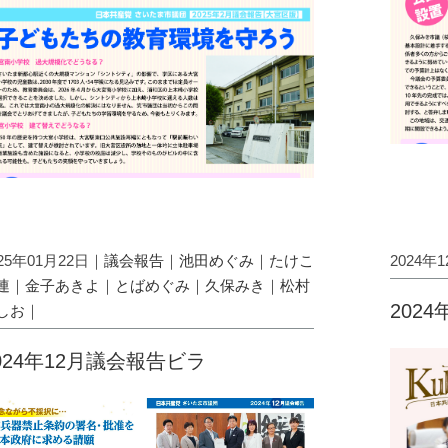
025年01月22日｜
議会報告
｜
池田めぐみ
｜
たけこ
2024年
連
｜
金子あきよ
｜
とばめぐみ
｜
久保みき
｜
松村
202
しお
｜
024年12月議会報告ビラ