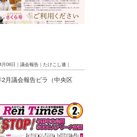
04月08日｜
議会報告
｜
たけこし連
｜
4年2月議会報告ビラ（中央区