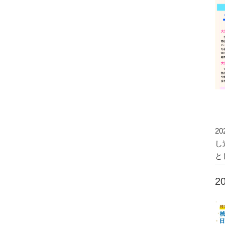
2
し
と
2