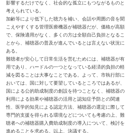
影響するだけでなく、社会的な孤立にもつながるものと
考えられている。
加齢等により低下した聴力を補い、会話や周囲の音を聞
こえやすくする管理医療機器が補聴器だが、価格が高額
で、保険適用がなく、多くの方は全額自己負担となるこ
とから、補聴器の普及が進んでいるとは言えない状況に
ある。
難聴者が安心して日常生活を営むためには、補聴器が有
用であり、ハードルの一つとなっている経済的負担の軽
減を図ることは大事なことである。よって、市執行部に
おいては、国に対して要望しているところではあるが、
国による公的助成制度の創設を待つことなく、補聴器の
利用による効果や補聴器の活用と認知症予防との関連
性、医学的知見による認定方法、補聴器の選定に際して
専門的支援を得られる環境などについても考慮の上、難
聴者への補聴器購入費助成制度の導入について、検討を
進めることを求める。以上、決議する。