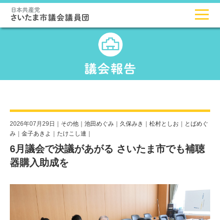
2026年07月29日｜
その他
｜
池田めぐみ
｜
久保みき
｜
松村としお
｜
とばめぐ
み
｜
金子あきよ
｜
たけこし連
｜
6月議会で決議があがる さいたま市でも補聴
器購入助成を