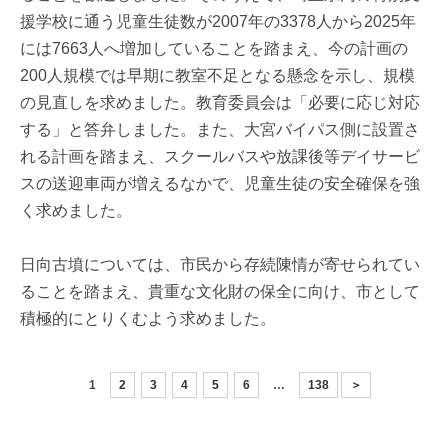
援学校に通う児童生徒数が2007年の3378人から2025年
には7663人へ増加していることを踏まえ、今の計画の
200人規模では早期に教室不足となる懸念を示し、規模
の見直しを求めました。教育委員会は「必要に応じ対応
する」と答弁しました。また、大宮バイパス側に設置さ
れる計画を踏まえ、スクールバスや放課後等デイサービ
スの送迎車両が増えるなかで、児童生徒の安全確保を強
く求めました。
日向古墳については、市民から存続陳情が寄せられてい
ることを踏まえ、貴重な文化財の保全に向け、市として
積極的にとりくむよう求めました。
1
2
3
4
5
6
…
138
＞