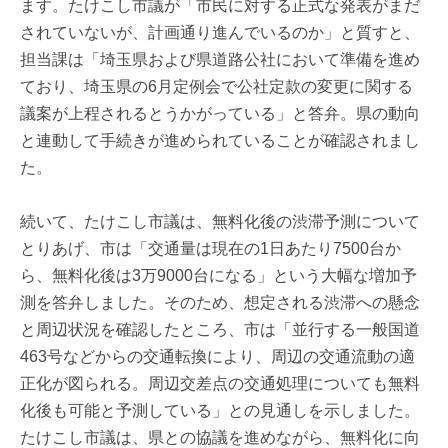
ます。たけこし市議が「市民に対する正式な発表がまだ
されていないが、計画通り進んでいるのか」と質すと、
担当課は「埼玉県および県道路公社において準備を進め
ており、埼玉県の6月定例会で公社定款の変更に関する
議案が上程されるとうかがっている」と答弁。県の動向
と連動して手続きが進められていることが確認されまし
た。
続いて、たけこし市議は、無料化後の渋滞予測について
とりあげ、市は「交通量は現在の1日あたり7500台か
ら、無料化後は3万9000台になる」という大幅な増加予
測を答弁しました。そのため、想定される渋滞への懸念
と周辺状況を確認したところ、市は「並行する一般国道
463号などからの交通転換により、周辺の交通流動の適
正化が図られる。周辺交差点の交通処理についても無料
化後も可能と予測している」との見通しを示しました。
たけこし市議は、県との協議を進めながら、無料化に向