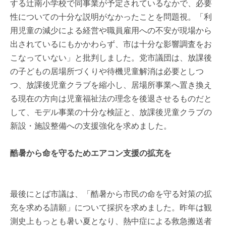
する辻南小学校で同事業が予定されているなかで、必要
性についての十分な説明がなかったことを問題視。「利
用児童の減少による経営や職員雇用への不安が現場から
出されているにもかかわらず、市は十分な影響調査をお
こなっていない」と批判しました。党市議団は、放課後
の子どもの居場所づくりや待機児童解消は必要としつ
つ、放課後児童クラブを縮小し、居場所事業へ置き換え
る現在の方向は児童福祉法の理念を後退させるものだと
して、モデル事業の十分な検証と、放課後児童クラブの
新設・施設整備への支援強化を求めました。
酷暑から命を守るためエアコン支援の拡充を
最後にとば市議は、「酷暑から市民の命を守る対策の拡
充を求める請願」について採択を求めました。昨年は観
測史上もっとも暑い夏となり、熱中症による救急搬送者