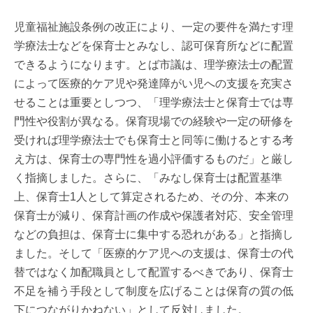
児童福祉施設条例の改正により、一定の要件を満たす理
学療法士などを保育士とみなし、認可保育所などに配置
できるようになります。とば市議は、理学療法士の配置
によって医療的ケア児や発達障がい児への支援を充実さ
せることは重要としつつ、「理学療法士と保育士では専
門性や役割が異なる。保育現場での経験や一定の研修を
受ければ理学療法士でも保育士と同等に働けるとする考
え方は、保育士の専門性を過小評価するものだ」と厳し
く指摘しました。さらに、「みなし保育士は配置基準
上、保育士1人として算定されるため、その分、本来の
保育士が減り、保育計画の作成や保護者対応、安全管理
などの負担は、保育士に集中する恐れがある」と指摘し
ました。そして「医療的ケア児への支援は、保育士の代
替ではなく加配職員として配置するべきであり、保育士
不足を補う手段として制度を広げることは保育の質の低
下につながりかねない」として反対しました。