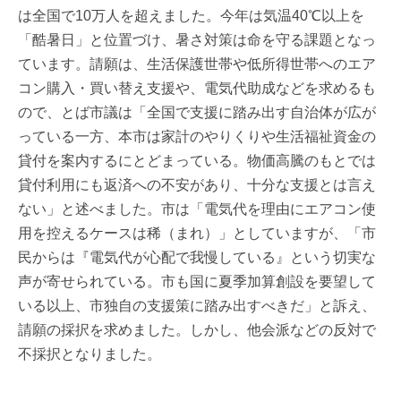
は全国で10万人を超えました。今年は気温40℃以上を
「酷暑日」と位置づけ、暑さ対策は命を守る課題となっ
ています。請願は、生活保護世帯や低所得世帯へのエア
コン購入・買い替え支援や、電気代助成などを求めるも
ので、とば市議は「全国で支援に踏み出す自治体が広が
っている一方、本市は家計のやりくりや生活福祉資金の
貸付を案内するにとどまっている。物価高騰のもとでは
貸付利用にも返済への不安があり、十分な支援とは言え
ない」と述べました。市は「電気代を理由にエアコン使
用を控えるケースは稀（まれ）」としていますが、「市
民からは『電気代が心配で我慢している』という切実な
声が寄せられている。市も国に夏季加算創設を要望して
いる以上、市独自の支援策に踏み出すべきだ」と訴え、
請願の採択を求めました。しかし、他会派などの反対で
不採択となりました。