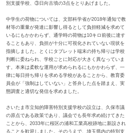
別支援学校、③日向古墳の3点をとりあげました。
中学生の荷物については、文部科学省が2018年通知で教
材等の重量が発達に影響し得るとして負担軽減を求めて
いるにもかかわらず、通学時の荷物は10キロ前後に達す
ることもあり、負担が十分に可視化されていない現状を
指摘しました。とくにタブレット端末の持ち帰りは学校
判断に委ねられ、学校ごとに対応が大きく異なっていま
す。本来は柔軟な運用が求められるにもかかわらず、一
律に毎日持ち帰りを求める学校があることから、教育委
員会が「強制はしていない」と答弁した点を踏まえ、実
態調査と適切な発信を求めました。
さいたま市立知的障害特別支援学校の設立は、久保市議
の原点である政策であり、議会でも長年求め続けてきた
ことから、2033年に桜区の浦和工業高校跡地に新設され
ることを歓迎しました。そのうえで、埼玉県内の特別支