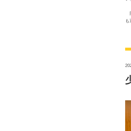
同
も
2