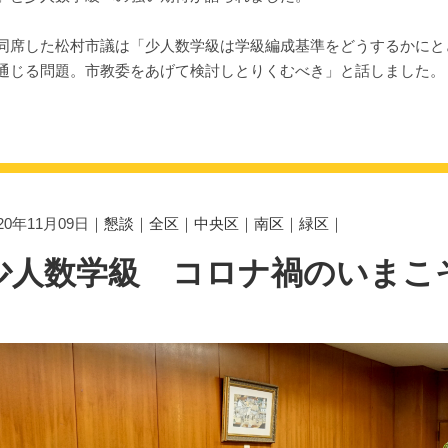
席した松村市議は「少人数学級は学級編成基準をどうするかにと
通じる問題。市教委をあげて検討しとりくむべき」と話しました。
020年11月09日｜
懇談
｜
全区
｜
中央区
｜
南区
｜
緑区
｜
少人数学級 コロナ禍のいまこ