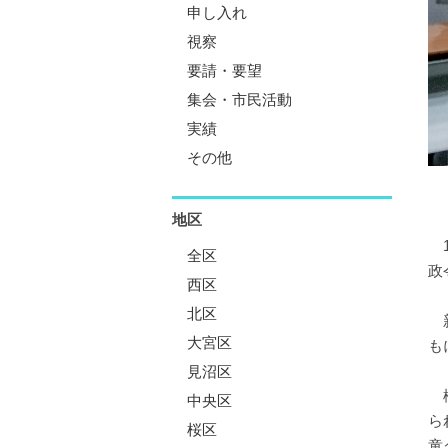
申し入れ
視察
要請・要望
集会・市民活動
実績
その他
地区
1
全区
政
西区
北区
新
大宮区
も
見沼区
松
中央区
ら
桜区
童