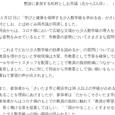
懇談に参加する松村としお市議（左から2人目）、
1 月12 日に「学びと健康を保障する少人数学級を求める会」が
村としお、とばめぐみ両市議が同席しました。
会からは、コロナ禍において広範な立場から少人数学級の導入を
な姿勢をみせているもとで、市教委の姿勢についてさまざまな質問
これまでどおり少人数学級の効果を認めるか」の質問については
教員を増やさないと学校現場は大変。市教委として予算を確保して
ールサポートスタッフを配置したことで教員の負担軽減につながっ
返答しました。これに対して同会から市教委として強い願いをもっ
重ねて要望の声が出されました。
た、参加者から「さいたま市と横浜市は36 人以上の学級が占め
あることを理由にあげましたが、参加者は「だからこそさいたま市
加者からはコロナ禍のもとでの教員の負担に触れて「教員が希望
、長く働ける策を提案してほしい」「『国がやること』とすませる
」と少人数学級への強い期待が語られました。