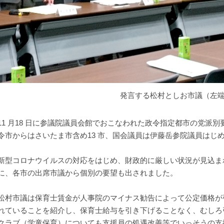
発言する松村としお市議（左
1 月18 日に参議院議員会館でおこなわれた政令指定都市の党派
令市からはさいたま市含め13 市、国会議員は伊藤岳参院議員はじめ
型コロナウイルスの対応をはじめ、財政的に厳しい状況が見込ま
に、各市の出席市議から個別の要望も出されました。
村市議は保育士賃金が人事院のマイナス勧告によって公定価格が
れていることを紹介し、保育士給与を引き下げることなく、むしろ
クラブ（学童保育）についても支援員の処遇改善等でいっそうの支