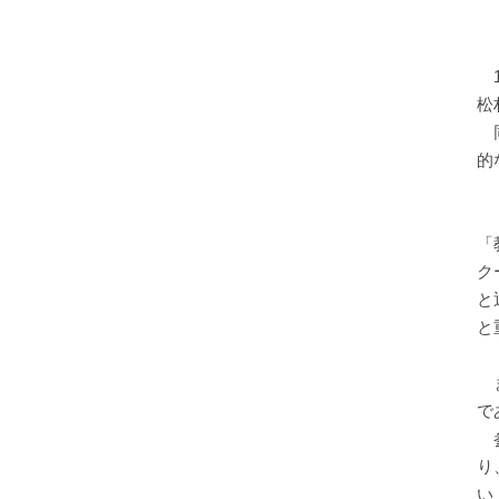
1
松
同
的
「
「
ク
と
と
ま
で
参
り
い