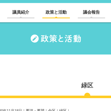
議員紹介
政策と活動
議会報告
緑区
020年11月18日｜
要請・要望
｜
全区
｜
緑区
｜