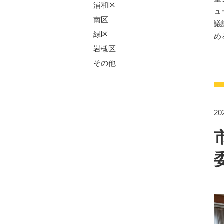
浦和区
ュ
南区
議
緑区
め
岩槻区
その他
2