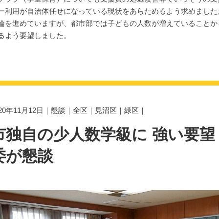
ー利用が自治体任せになっている現状をあらためるよう求めました
論を進めていますが、都市部では子どもの人数が増えていることか
るよう要望しました。
020年11月12日｜
懇談
｜
全区
｜
見沼区
｜
緑区
｜
市独自の少人数学級に 強い要望
委が懇談