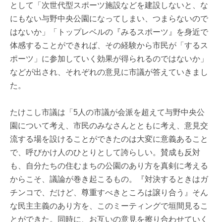
として「次世代型スポーツ施設などを建設しないと、な
にもない与野中央公園になってしまい、つまらないので
はないか」「トップレベルの『みるスポーツ』を身近で
体感することができれば、その経験から市民が「するス
ポーツ」に参加していく効果が得られるのではないか」
などが出され、それぞれの意見に市議が答えていきまし
た。
たけこし市議は「5人の市議が会派を超えて与野中央公
園について考え、市民のみなさんとともに考え、意見交
流する場を設けることができたのは大変に意義あること
で、呼びかけ人のひとりとして誇らしい。賛成も反対
も、自分たちの住むまちの公園のあり方を真剣に考える
からこそ、議論が巻き起こるもの。『対決するときはガ
チンコで、だけど、尊重すべきところは譲り合う』そん
な民主主義のあり方を、このミーティングで垣間見るこ
とができた。同時に、お互いの意見を擦り合わせていく