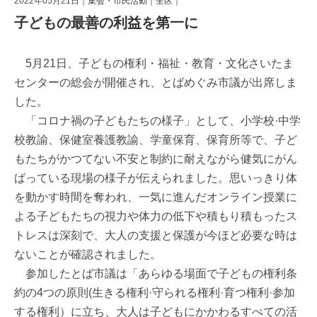
2022年05月21日｜
集会・市民活動
｜
全区
｜
子どもの最善の利益を第一に
5月21日、子どもの権利・福祉・教育・文化さいたま
センターの総会が開催され、とばめぐみ市議が出席しま
した。
「コロナ禍の子どもたちの様子」として、小学校·中学
校教諭、保健室養護教諭、学童保育、保育所等で、子ど
もたちがかつてない不安と制約に耐えながら健気にがん
ばっている現場の様子が伝えられました。思いっきり体
を動かす時間を奪われ、一気に進んだオンライン授業に
よる子どもたちの視力や体力の低下や積もり積もったス
トレスは深刻で、大人の支援と保護が今ほど必要な時は
ないことが確認されました。
参加したとば市議は「あらゆる場面で子どもの権利条
約の4つの原則(生きる権利·守られる権利·育つ権利·参加
する権利）に立ち、大人は子どもにかかわるすべての活