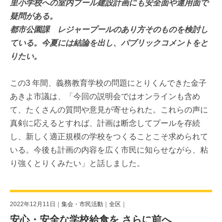
里小学校への室内プール建設計画にも安全面や運用面で
疑問がある。
都市公園課 レジャープールのあり方そのものを検討し
ている。今夏には結論を出し、パブリックコメントをと
りたい。
この3 年間、義務教育学校の問題にとりくんできた金子
あきよ市議は、「今回の説明会ではオンラインも含め
て、たくさんの質問や意見が寄せられた。これらの声に
真剣に応えるとすれば、計画は断念してプールを存続
し、新しく適正規模の学校をつくることこそ求められて
いる。今後も計画の内容を広く市民に知らせながら、粘
り強くとりくみたい」と話しました。
2022年12月11日｜
集会・市民活動
｜
全区
｜
安心・安全な学校給食を さらに前へ