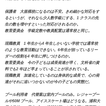
保護者 大規模校になるのは不安。きめ細かな対応をす
るというが、それなら少人数学級にする、1 クラスの先
生の数を増やすといった対応がされるのか。
教育委員会 学級定数や教員配置は通常校と同じ。
現職教員 1 年生から4 年生しかいない学校では通常校
のような教育活動はできない。6年生が担っているリー
ダーの役割を4 年生に押しつけるのか。
教育委員会 今の子どもは成長発達が早く、文科省の資
料でも2 年ほど早まっていることが示されている。
現職教員 加速化しているのは身体的な成長で、心の発
達がそれに追いつかないのが今の子どもの実態だ。
プール利用者 代替案は室内プールのみ。レジャープー
ルや50M プール、アイススケート場はどうなる。浦和大