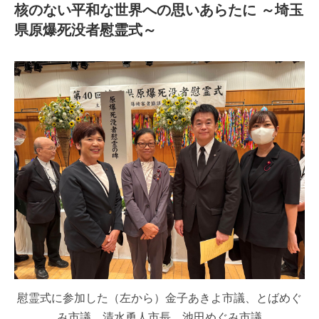
核のない平和な世界への思いあらたに ～埼玉
県原爆死没者慰霊式～
慰霊式に参加した（左から）金子あきよ市議、とばめぐ
み市議、清水勇人市長、池田めぐみ市議