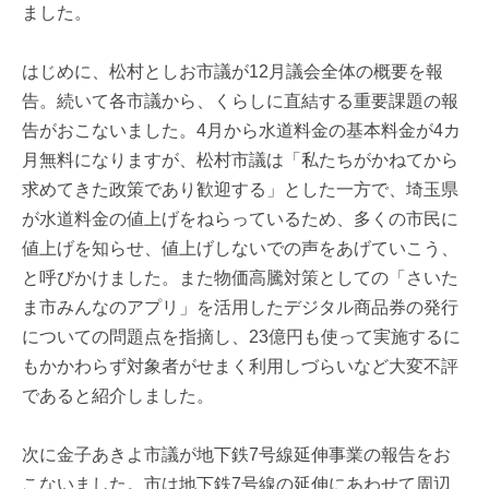
ました。
はじめに、松村としお市議が12月議会全体の概要を報
告。続いて各市議から、くらしに直結する重要課題の報
告がおこないました。4月から水道料金の基本料金が4カ
月無料になりますが、松村市議は「私たちがかねてから
求めてきた政策であり歓迎する」とした一方で、埼玉県
が水道料金の値上げをねらっているため、多くの市民に
値上げを知らせ、値上げしないでの声をあげていこう、
と呼びかけました。また物価高騰対策としての「さいた
ま市みんなのアプリ」を活用したデジタル商品券の発行
についての問題点を指摘し、23億円も使って実施するに
もかかわらず対象者がせまく利用しづらいなど大変不評
であると紹介しました。
次に金子あきよ市議が地下鉄7号線延伸事業の報告をお
こないました。市は地下鉄7号線の延伸にあわせて周辺