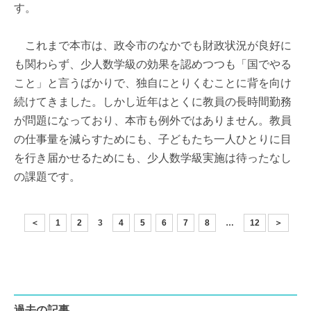
す。
これまで本市は、政令市のなかでも財政状況が良好に
も関わらず、少人数学級の効果を認めつつも「国でやる
こと」と言うばかりで、独自にとりくむことに背を向け
続けてきました。しかし近年はとくに教員の長時間勤務
が問題になっており、本市も例外ではありません。教員
の仕事量を減らすためにも、子どもたち一人ひとりに目
を行き届かせるためにも、少人数学級実施は待ったなし
の課題です。
＜
1
2
3
4
5
6
7
8
…
12
＞
過去の記事