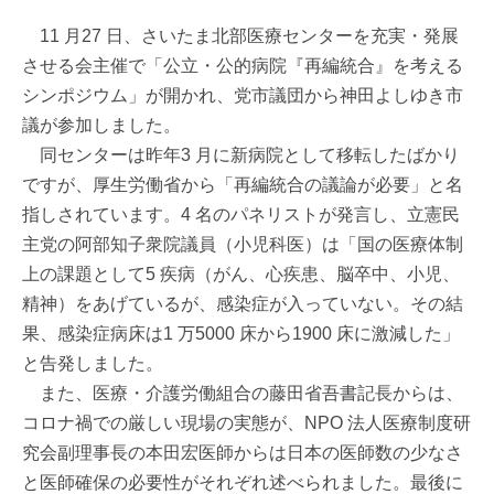
11 月27 日、さいたま北部医療センターを充実・発展
させる会主催で「公立・公的病院『再編統合』を考える
シンポジウム」が開かれ、党市議団から神田よしゆき市
議が参加しました。
同センターは昨年3 月に新病院として移転したばかり
ですが、厚生労働省から「再編統合の議論が必要」と名
指しされています。4 名のパネリストが発言し、立憲民
主党の阿部知子衆院議員（小児科医）は「国の医療体制
上の課題として5 疾病（がん、心疾患、脳卒中、小児、
精神）をあげているが、感染症が入っていない。その結
果、感染症病床は1 万5000 床から1900 床に激減した」
と告発しました。
また、医療・介護労働組合の藤田省吾書記長からは、
コロナ禍での厳しい現場の実態が、NPO 法人医療制度研
究会副理事長の本田宏医師からは日本の医師数の少なさ
と医師確保の必要性がそれぞれ述べられました。最後に