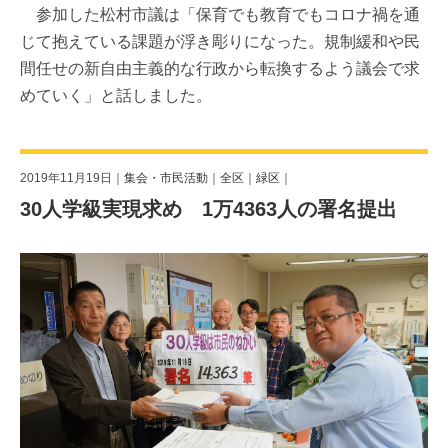
参加した松村市議は「保育でも教育でもコロナ禍を通
じて抱えている課題が浮き彫りになった。規制緩和や民
間任せの新自由主義的な行政から転換するよう議会で求
めていく」と話しました。
2019年11月19日｜
集会・市民活動
｜
全区
｜
緑区
｜
30人学級実現求め 1万4363人の署名提出