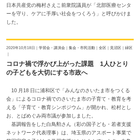
日本共産党の梅村さえこ前衆院議員が「北部医療センタ
ーを守り、ケアに手厚い社会をつくろう」と呼びかけま
した。
2020年10月18日｜
学習会・講演会
｜
集会・市民活動
｜
全区
｜
見沼区
｜
緑区
｜
コロナ禍で浮かび上がった課題 1人ひとり
の子どもを大切にする市政へ
10 月18 日に浦和区で「みんなのさいたま市をつくる
会」によるコロナ禍でのさいたま市の子育て・教育を考
える「子育て・教育シンポジウム」が開かれ、松村とし
お、とばめぐみ両市議が参加しました。
基調報告をした白鳥勲さん（彩の国子ども・若者支援
ネットワーク代表理事）は、埼玉県のアスポート事業で