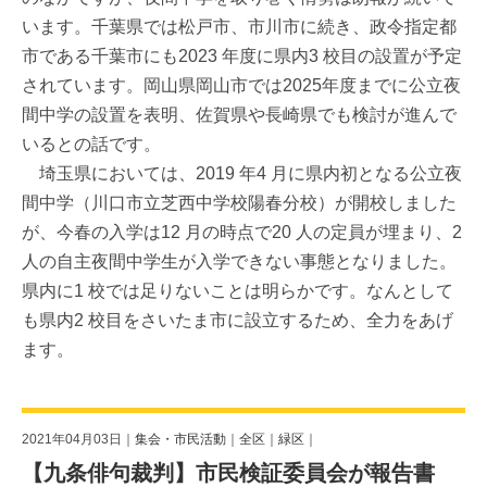
います。千葉県では松戸市、市川市に続き、政令指定都
市である千葉市にも2023 年度に県内3 校目の設置が予定
されています。岡山県岡山市では2025年度までに公立夜
間中学の設置を表明、佐賀県や長崎県でも検討が進んで
いるとの話です。
埼玉県においては、2019 年4 月に県内初となる公立夜
間中学（川口市立芝西中学校陽春分校）が開校しました
が、今春の入学は12 月の時点で20 人の定員が埋まり、2
人の自主夜間中学生が入学できない事態となりました。
県内に1 校では足りないことは明らかです。なんとして
も県内2 校目をさいたま市に設立するため、全力をあげ
ます。
2021年04月03日｜
集会・市民活動
｜
全区
｜
緑区
｜
【九条俳句裁判】市民検証委員会が報告書