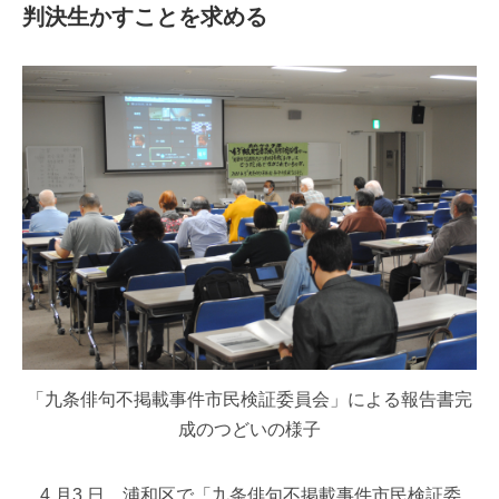
判決生かすことを求める
「九条俳句不掲載事件市民検証委員会」による報告書完
成のつどいの様子
4 月3 日、浦和区で「九条俳句不掲載事件市民検証委