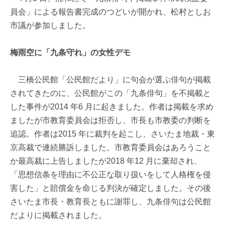
員会」による報告書完成のつどいが開かれ、松村としお
市議が参加しました。
梅雨空に「九条守れ」の女性デモ
三橋公民館「公民館だより」に句会が選ぶ俳句が掲載
されてきたのに、公民館がこの「九条俳句」を不掲載と
した事件が2014 年6 月に起きました。作者は掲載を求め
ましたが市教育委員会は拒否し、市長も市教委の判断を
追認。作者は2015 年に裁判を起こし、さいたま地裁・東
京高裁で連続勝訴しました。市教育委員会はあろうこと
か最高裁に上告しましたが2018 年12 月に棄却され、
「思想信条を理由に不公正な取り扱いをして人格権を侵
害した」と賠償金を命じる判決が確定しました。その後
さいたま市長・教育長ともに謝罪し、九条俳句は公民館
だよりに掲載されました。