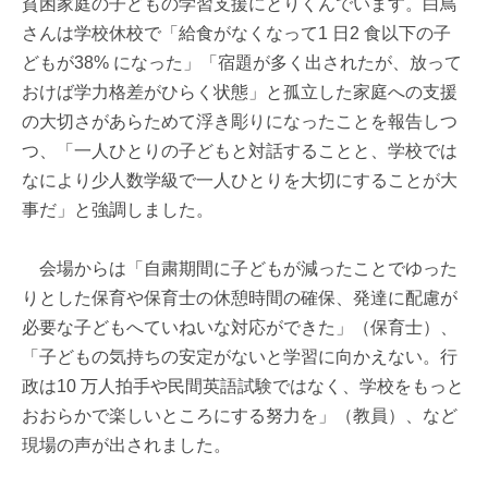
貧困家庭の子どもの学習支援にとりくんでいます。白鳥
さんは学校休校で「給食がなくなって1 日2 食以下の子
どもが38% になった」「宿題が多く出されたが、放って
おけば学力格差がひらく状態」と孤立した家庭への支援
の大切さがあらためて浮き彫りになったことを報告しつ
つ、「一人ひとりの子どもと対話することと、学校では
なにより少人数学級で一人ひとりを大切にすることが大
事だ」と強調しました。
会場からは「自粛期間に子どもが減ったことでゆった
りとした保育や保育士の休憩時間の確保、発達に配慮が
必要な子どもへていねいな対応ができた」（保育士）、
「子どもの気持ちの安定がないと学習に向かえない。行
政は10 万人拍手や民間英語試験ではなく、学校をもっと
おおらかで楽しいところにする努力を」（教員）、など
現場の声が出されました。