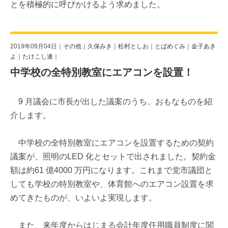
とを積極的に呼びかけるよう求めました。
2019年09月04日｜
その他
｜
久保みき
｜
松村としお
｜
とばめぐみ
｜
金子あき
よ
｜
たけこし連
｜
中学校の全特別教室にエアコンを設置！
9 月議会に市長が出した議案のうち、おもなものを紹
介します。
中学校の全特別教室にエアコンを設置するための契約
議案が、照明のLED 化とセットで出されました。契約金
額は約61 億4000 万円になります。これまで党市議団と
しても学校の特別教室や、体育館へのエアコン設置を求
めてきたものが、いよいよ実現します。
また、来年度からはじまる会計年度任用職員制度に関