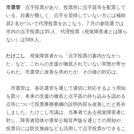
市選管
点字投票があり、投票所に点字器等を配置して
いる。自書が難しく、点字を習得していない方には補助
員2 名がついて代理投票をおこなう。7 月の参院選では
市内の点字投票は35 人、代理投票（視覚障害者とは限ら
ない）は589 人。
たけこし
視覚障害者から「点字投票の案内がなかっ
た」など、これらの支援が徹底されていない実態が寄せ
られた。市選管に改善を求めたが、その後の対応は。
市選管は、各区選管を通じて適切に対応するよう周知
を図り、本来の支援の徹底と点字器の持ち込みを認める
点等について投票事務要綱の説明内容を改善したと答弁
しました。たけこし市議は、当事者である視覚障害者に
対し、障害者団体や選挙公報音声版を通じての周知や、
投票日には防災無線なども活用して点字投票ができるこ