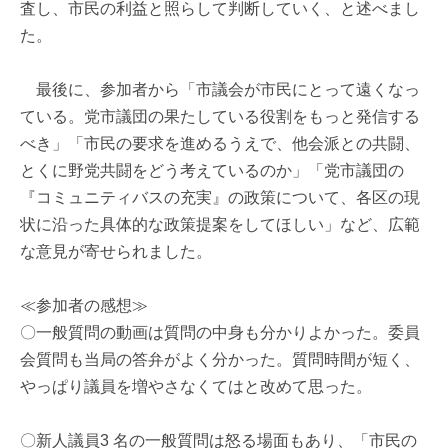
査し、市民の利益と照らして判断していく、と述べまし
た。
最後に、参加者から「市議会が市民にとって遠くなっ
ている。党市議団の果たしている役割をもっと発信する
べき」「市民の要求を進めるうえで、他会派との共闘、
とくに野党共闘をどう考えているのか」「党市議団の
『コミュニティバスの充実』の政策について、各区の現
状に沿った具体的な政策提案をしてほしい」など、広範
な意見が寄せられました。
≪参加者の感想≫
〇一般質問の動画は質問の中身も分かりよかった。委員
会質問も当局の答弁がよく分かった。質問時間が短く、
やっぱり議員を増やさなくてはと改めて思った。
〇新人議員3 名の一般質問は怒る場面もあり、「市民の