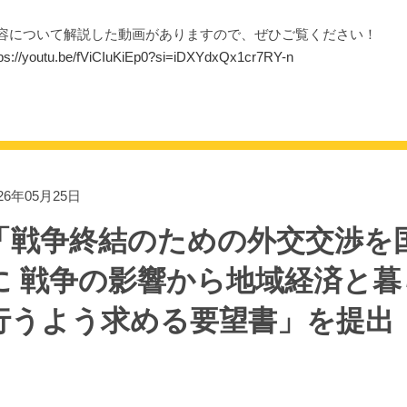
容について解説した動画がありますので、ぜひご覧ください！
tps://youtu.be/fViCIuKiEp0?si=iDXYdxQx1cr7RY-n
26年05月25日
「戦争終結のための外交交渉を
に 戦争の影響から地域経済と
行うよう求める要望書」を提出