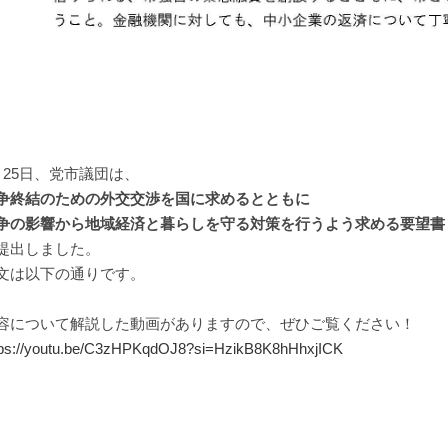
月25日、党市議団は、
争終結のための外交交渉を国に求めるとともに
争の影響から地域経済と暮らしを守る対策を行うよう求める要望書
提出しました。
文は以下の通りです。
容について解説した動画がありますので、ぜひご覧ください！
tps://youtu.be/C3zHPKqdOJ8?si=HzikB8K8hHhxjICK