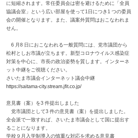
に短縮されます。常任委員会は密を避けるために「全員
協議会室」という広い部屋を使って1日につき1 つの委員
会の開催となります。また、議案外質問はおこなわれま
せん。
6 月8 日におこなわれる一般質問には、党市議団から
松村としお市議が立ちます。新型コロナウイルス感染症
対策を中心に、市長の政治姿勢を質します。インターネ
ット中継をご視聴ください。
さいたま市議会インターネット議会中継
https://saitama-city.stream.jfit.co.jp/
意見書（案）を3 件提出しました
党市議団として3 件の意見書（案）を提出しました。
全会派で一致すれば、さいたま市議会として国に提出す
ることになります。
学校９月入学制導入の慎重な対応を求める意見書