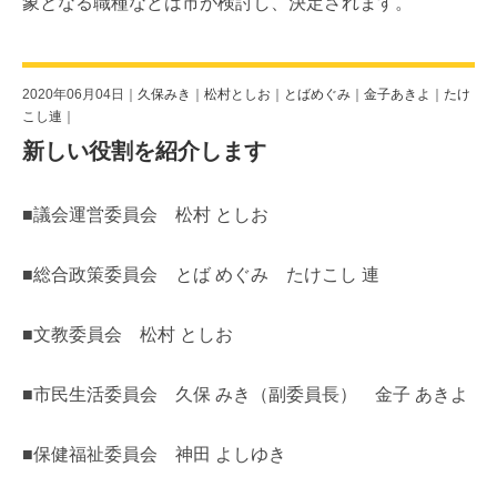
象となる職種などは市が検討し、決定されます。
2020年06月04日｜
久保みき
｜
松村としお
｜
とばめぐみ
｜
金子あきよ
｜
たけ
こし連
｜
新しい役割を紹介します
■議会運営委員会 松村 としお
■総合政策委員会 とば めぐみ たけこし 連
■文教委員会 松村 としお
■市民生活委員会 久保 みき（副委員長） 金子 あきよ
■保健福祉委員会 神田 よしゆき