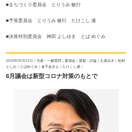
■まちづくり委員会 とりうみ 敏行
■予算委員会 とりうみ 敏行 たけこし 連
■決算特別委員会 神田 よしゆき とば めぐみ
2020年05月31日｜
代表・一般質問
｜
委員会
｜
質疑・討論
｜
久保みき
｜
松村
としお
｜
とばめぐみ
｜
金子あきよ
｜
たけこし連
｜
6月議会は新型コロナ対策のもとで