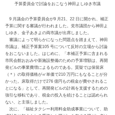
予算委員会で討論をおこなう神田よしゆき市議
9 月議会の予算委員会が9 月21、22 日に開かれ、補正
予算に関する審議が行われました。党市議団から神田よ
しゆき、金子あきよの両市議が出席しました。
審議によって明らかになった問題点を踏まえて、神田
市議は、補正予算案105 号について反対の立場から討論
をおこないました。はじめに、「本補正予算に含まれる
市民会館おおみや新施設整備のための予算増額は、再開
発ビルの事業費増によるものである。質疑では保留床
（＊）の取得価格が㎡単価で210 万円にもなることが分
かった。床取得だけで276 億円もの税金が費やされるこ
とになる」として、再開発ビルの計画を支援するための
強引な移転であり、税金の投入を続けることは認められ
ない、と主張しました。
次に、「福祉タクシー利用料金助成事業について、助