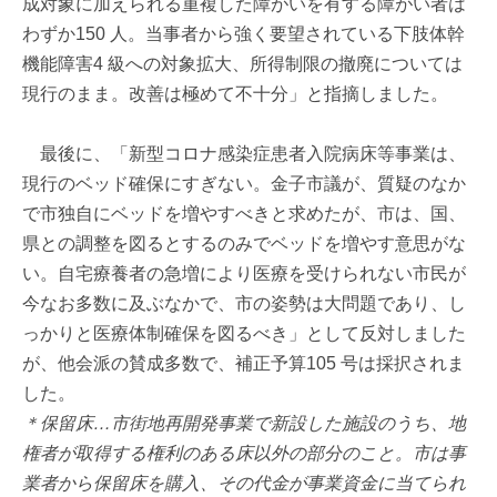
成対象に加えられる重複した障がいを有する障がい者は
わずか150 人。当事者から強く要望されている下肢体幹
機能障害4 級への対象拡大、所得制限の撤廃については
現行のまま。改善は極めて不十分」と指摘しました。
最後に、「新型コロナ感染症患者入院病床等事業は、
現行のベッド確保にすぎない。金子市議が、質疑のなか
で市独自にベッドを増やすべきと求めたが、市は、国、
県との調整を図るとするのみでベッドを増やす意思がな
い。自宅療養者の急増により医療を受けられない市民が
今なお多数に及ぶなかで、市の姿勢は大問題であり、し
っかりと医療体制確保を図るべき」として反対しました
が、他会派の賛成多数で、補正予算105 号は採択されま
した。
＊保留床…市街地再開発事業で新設した施設のうち、地
権者が取得する権利のある床以外の部分のこと。市は事
業者から保留床を購入、その代金が事業資金に当てられ