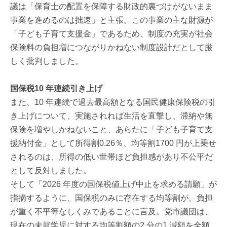
議は「保育士の配置を保障する財政的裏づけがないまま
事業を進めるのは拙速」と主張。この事業の主な財源が
「子ども子育て支援金」であるため、制度の充実が社会
保険料の負担増につながりかねない制度設計だとして厳
しく批判しました。
国保税10 年連続引き上げ
また、10 年連続で過去最高額となる国民健康保険税の引
き上げについて、実施されれば生活を直撃し、滞納や無
保険を増やしかねないこと、あらたに「子ども子育て支
援納付金」として所得割0.26％、均等割1700 円が上乗せ
されるのは、所得の低い世帯ほど負担感があり不公平だ
として反対しました。
そして「2026 年度の国保税値上げ中止を求める請願」が
指摘するように、国保税のみに存在する均等割が、負担
が重く不平等なしくみであることに言及。党市議団は、
現在の未就学児に対する均等割額の2 分の1 減額を全額