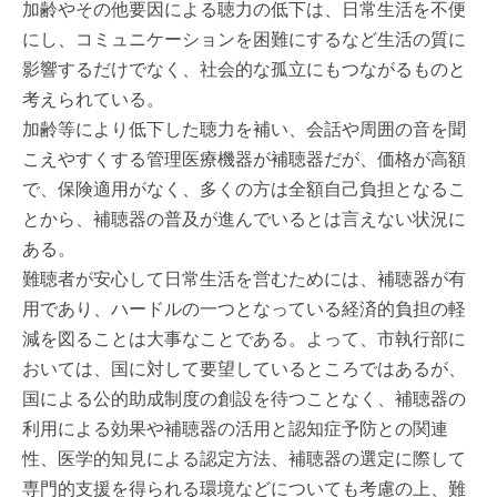
加齢やその他要因による聴力の低下は、日常生活を不便
にし、コミュニケーションを困難にするなど生活の質に
影響するだけでなく、社会的な孤立にもつながるものと
考えられている。
加齢等により低下した聴力を補い、会話や周囲の音を聞
こえやすくする管理医療機器が補聴器だが、価格が高額
で、保険適用がなく、多くの方は全額自己負担となるこ
とから、補聴器の普及が進んでいるとは言えない状況に
ある。
難聴者が安心して日常生活を営むためには、補聴器が有
用であり、ハードルの一つとなっている経済的負担の軽
減を図ることは大事なことである。よって、市執行部に
おいては、国に対して要望しているところではあるが、
国による公的助成制度の創設を待つことなく、補聴器の
利用による効果や補聴器の活用と認知症予防との関連
性、医学的知見による認定方法、補聴器の選定に際して
専門的支援を得られる環境などについても考慮の上、難