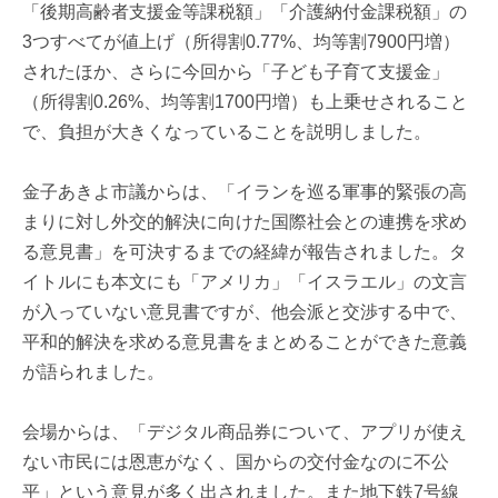
「後期高齢者支援金等課税額」「介護納付金課税額」の
3つすべてが値上げ（所得割0.77%、均等割7900円増）
されたほか、さらに今回から「子ども子育て支援金」
（所得割0.26%、均等割1700円増）も上乗せされること
で、負担が大きくなっていることを説明しました。
金子あきよ市議からは、「イランを巡る軍事的緊張の高
まりに対し外交的解決に向けた国際社会との連携を求め
る意見書」を可決するまでの経緯が報告されました。タ
イトルにも本文にも「アメリカ」「イスラエル」の文言
が入っていない意見書ですが、他会派と交渉する中で、
平和的解決を求める意見書をまとめることができた意義
が語られました。
会場からは、「デジタル商品券について、アプリが使え
ない市民には恩恵がなく、国からの交付金なのに不公
平」という意見が多く出されました。また地下鉄7号線