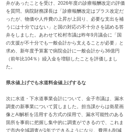
弁があったことを受け、2026年度の診療報酬改定の評価
を質問。病院財務課長は「診療報酬改定はプラス改定だ
ったが、物価や人件費の上昇が上回り、必要な支出を補
うには十分ではない」と国の対応の不十分さを認める答
弁をしました。あわせて松村市議は昨年9月議会に「国
の支援が不十分でも一般会計から支えることが必要」と
求め、新年度予算案で病院会計に一般会計から36億円
（前年比104％）繰入金を増額したことを評価しまし
た。
県水値上げでも水道料金値上げするな
次に水道・下水道事業会計について、金子市議は、漏水
調査の新事業について質しました。担当課からは衛星画
像とAI解析を活用する方式の採用で、漏水可能性のある
箇所を事前に把握し集中的に調査ができるので、これま
で市内全域調査が1年でできるようになり、費用も削減