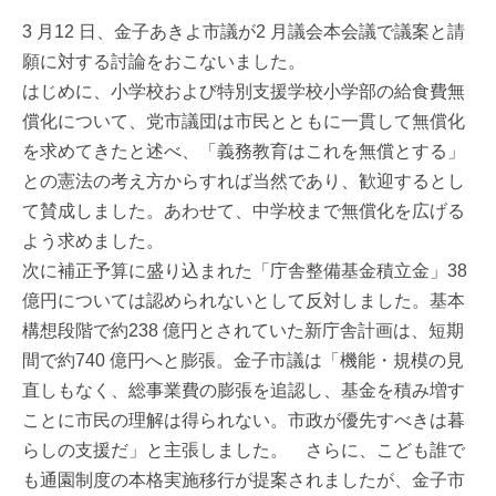
3 月12 日、金子あきよ市議が2 月議会本会議で議案と請
願に対する討論をおこないました。
はじめに、小学校および特別支援学校小学部の給食費無
償化について、党市議団は市民とともに一貫して無償化
を求めてきたと述べ、「義務教育はこれを無償とする」
との憲法の考え方からすれば当然であり、歓迎するとし
て賛成しました。あわせて、中学校まで無償化を広げる
よう求めました。
次に補正予算に盛り込まれた「庁舎整備基金積立金」38
億円については認められないとして反対しました。基本
構想段階で約238 億円とされていた新庁舎計画は、短期
間で約740 億円へと膨張。金子市議は「機能・規模の見
直しもなく、総事業費の膨張を追認し、基金を積み増す
ことに市民の理解は得られない。市政が優先すべきは暮
らしの支援だ」と主張しました。 さらに、こども誰で
も通園制度の本格実施移行が提案されましたが、金子市