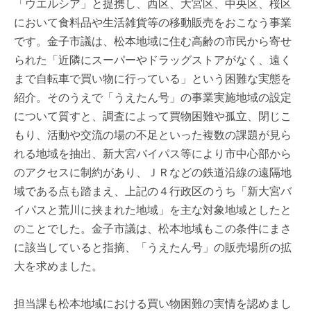
「ウエルシア」と提携し、西区、大宮区、中央区、桜区
において食料品や生活雑貨等の移動販売をおこなう事業
です。金子市議は、松本地域に住む高齢の市民から寄せ
られた「近隣にスーパーやドラッグストアがなく、遠く
まで自転車で買い物に行っている」という困難な実態を
紹介。そのうえで「うえたん号」の事業実施地域の設定
について質すと、調査によって買物困難や孤立、閉じこ
もり、活動や交流の場の不足といった複数の課題が見ら
れる地域を抽出、新大宮バイパス等により市中心部から
のアクセスに制約があり、ＪＲなどの鉄道沿線の遠隔地
域である点も踏まえ、上記の４行政区のうち「新大宮バ
イパスと荒川に挟まれた地域」を主な対象地域としたと
のことでした。金子市議は、松本地域もこの条件にまさ
に該当していると指摘、「うえたん号」の販売場所の拡
大を求めました。
担当課も松本地域における買い物困難の実情を認めまし