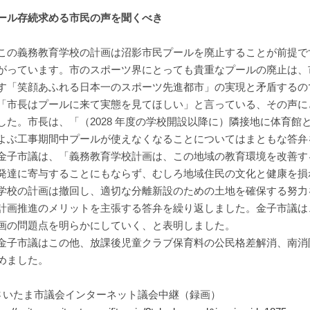
ール存続求める市民の声を聞くべき
の義務教育学校の計画は沼影市民プールを廃止することが前提で
がっています。市のスポーツ界にとっても貴重なプールの廃止は、
す「笑顔あふれる日本一のスポーツ先進都市」の実現と矛盾するの
「市長はプールに来て実態を見てほしい」と言っている、その声に
した。市長は、「（2028 年度の学校開設以降に）隣接地に体育館
よぶ工事期間中プールが使えなくなることについてはまともな答弁
子市議は、「義務教育学校計画は、この地域の教育環境を改善す
発達に寄与することにもならず、むしろ地域住民の文化と健康を損
学校の計画は撤回し、適切な分離新設のための土地を確保する努力
計画推進のメリットを主張する答弁を繰り返しました。金子市議は
画の問題点を明らかにしていく、と表明しました。
子市議はこの他、放課後児童クラブ保育料の公民格差解消、南消
めました。
さいたま市議会インターネット議会中継（録画）