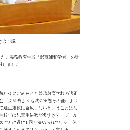
きよ市議
ました。義務教育学校「武蔵浦和学園」の計
質しました。
法律施行令に定められた義務教育学校の適正
長は「文科省より地域の実態その他により
て適正規模に合致しないということはな
学校では児童生徒数が多すぎて、プール
スごとに週に1 回と決められている、休
こそ学ぶべきではないか、と質しまし