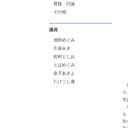
質疑・討論
その他
議員
池田めぐみ
久保みき
松村としお
とばめぐみ
金子あきよ
たけこし連
9
ラ
市
市
も
知