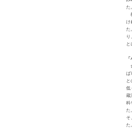
た
教
け
た
り
と
「
金
ば
と
低
蔵
科
た
そ
た