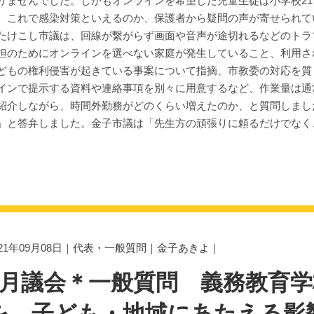
りませんでした。しかもオンラインを希望した児童生徒は小学校21
。これで感染対策といえるのか、保護者から疑問の声が寄せられて
けこし市議は、回線が繋がらず画面や音声が途切れるなどのトラ
担のためにオンラインを選べない家庭が発生していること、利用されて
どもの権利侵害が起きている事案について指摘、市教委の対応を質
インで提示する資料や連絡事項を別々に用意するなど、作業量は通常
紹介しながら、時間外勤務がどのくらい増えたのか、と質問しまし
」と答弁しました。金子市議は「先生方の頑張りに頼るだけでなく
。
021年09月08日｜
代表・一般質問
｜
金子あきよ
｜
9月議会＊一般質問 義務教育
を 子ども・地域にあたえる影