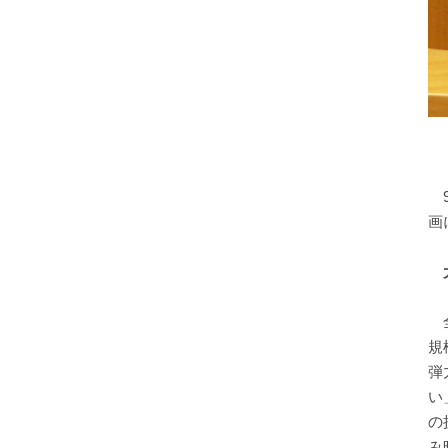
9
画
全
規
弾
い
の
み