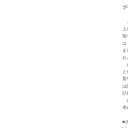
プ
こ
上
指
は
ま
お
金
と
育
は
計
金
求
■