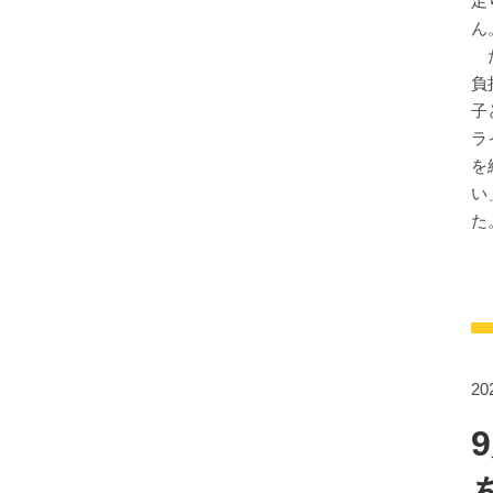
足
ん
た
負
子
ラ
を
い
た
2