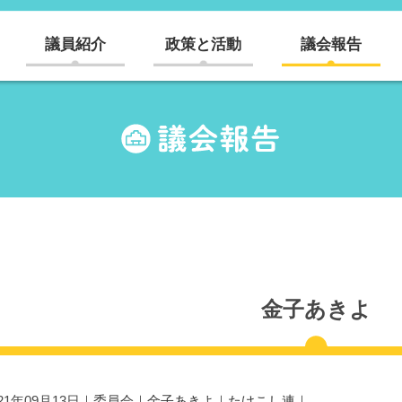
議員紹介
政策と活動
議会報告
金子あきよ
021年09月13日｜
委員会
｜
金子あきよ
｜
たけこし連
｜