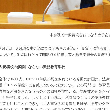
本会議で一般質問をおこなう金子あ
 月8 日、9 月議会本会議にて金子あきよ市議が一般質問に立ち
について、3 点にわたって問題点を指摘、市と教育委員会の見解を
大規模校の解消にならない義務教育学校
体で3600 人、80 〜90 学級が想定されている今回の計画は、
模（18〜27学級）に合致しないのではないか、との質問に、教育
力的な運用をおこなうものとの回答を得ている。学級数のみをもっ
」と答弁しました。しかし金子市議は、茨城県つくば市の義務教育
授業も組むことができない、図書室の本を借りる日が、学年やクラ
時間のトイレも行列になるなどの深刻な実態を紹介し、この教訓に