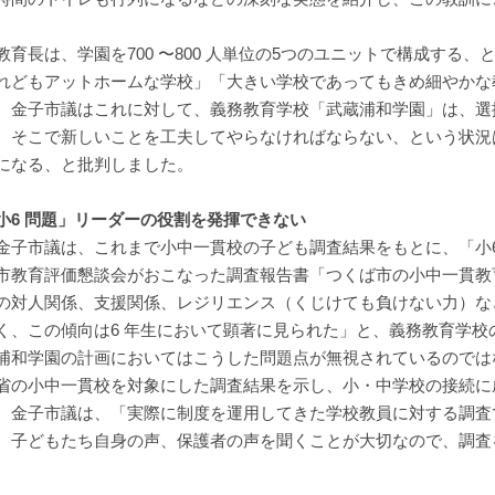
。
育長は、学園を700 〜800 人単位の5つのユニットで構成する
れどもアットホームな学校」「大きい学校であってもきめ細やかな
。金子市議はこれに対して、義務教育学校「武蔵浦和学園」は、選
、そこで新しいことを工夫してやらなければならない、という状況
になる、と批判しました。
小6 問題」リーダーの役割を発揮できない
子市議は、これまで小中一貫校の子ども調査結果をもとに、「小6
市教育評価懇談会がおこなった調査報告書「つくば市の小中一貫教
の対人関係、支援関係、レジリエンス（くじけても負けない力）な
く、この傾向は6 年生において顕著に見られた」と、義務教育学
浦和学園の計画においてはこうした問題点が無視されているのでは
省の小中一貫校を対象にした調査結果を示し、小・中学校の接続に
。金子市議は、「実際に制度を運用してきた学校教員に対する調査
、子どもたち自身の声、保護者の声を聞くことが大切なので、調査
。