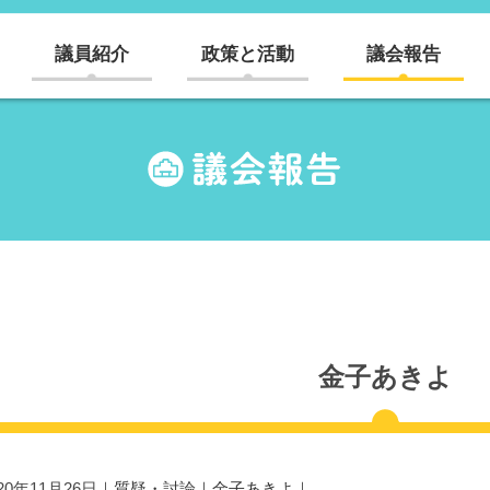
議員紹介
政策と活動
議会報告
金子あきよ
020年11月26日｜
質疑・討論
｜
金子あきよ
｜