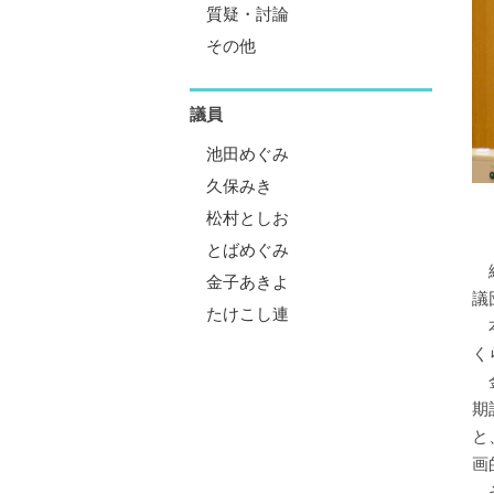
質疑・討論
その他
議員
池田めぐみ
久保みき
松村としお
とばめぐみ
継
金子あきよ
議
たけこし連
本
く
金
期
と
画
そ