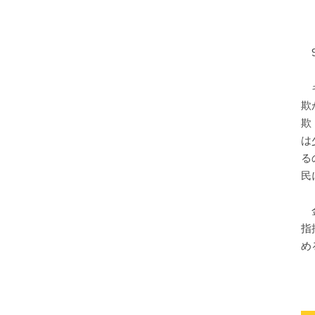
9
キ
欺
欺
は
る
民
金
指
め