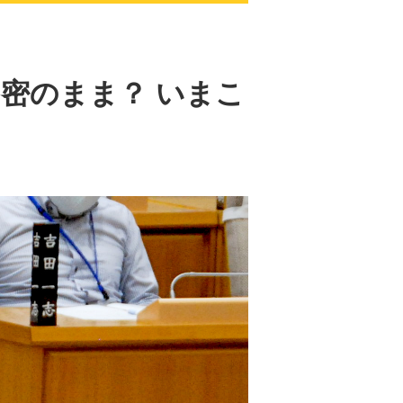
密のまま？ いまこ