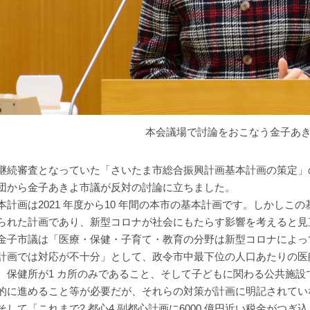
本会議場で討論をおこなう金子あ
続審査となっていた「さいたま市総合振興計画基本計画の策定」の審
団から金子あきよ市議が反対の討論に立ちました。
計画は2021 年度から10 年間の本市の基本計画です。しかしこ
られた計画であり、新型コロナが社会にもたらす影響を考えると見
子市議は「医療・保健・子育て・教育の分野は新型コロナによっ
計画では対応が不十分」として、政令市中最下位の人口あたりの医
、保健所が1 カ所のみであること、そして子どもに関わる公共施
的に進めること等が必要だが、それらの対策が計画に明記されてい
して「これまで2 都心4 副都心計画に6000 億円近い税金がつ