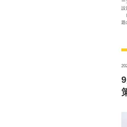
ー
設
し
題
2