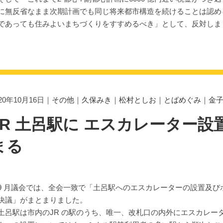
に無反省なまま次期計画でも同じ将来都市構造を続けることは認めら
であっても住みよいまちづくりをすすめるべき」として、反対しま
020年10月16日｜
その他
｜
久保みき
｜
松村としお
｜
とばめぐみ
｜
金
JR 土呂駅に エスカレーター
まる
 月議会では、全会一致で「土呂駅へのエスカレーターの設置及び
決議」がまとまりました。
呂駅は市内のJR の駅のうち、唯一、改札口の内外にエスカレータ