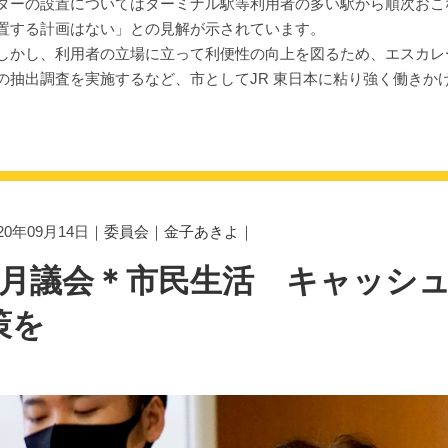
ターの設置についてはターミナル駅等利用者の多い駅から順次おこ
置する計画はない」との見解が示されています。
かし、利用者の立場に立って利便性の向上を図るため、エスカレ
の抽出調査を実施するなど、市としてJR 東日本に粘り強く働きか
020年09月14日｜
委員会
｜
金子あきよ
｜
9月議会＊市民生活 キャッシ
策を