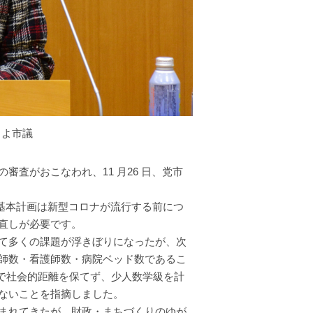
きよ市議
査がおこなわれ、11 月26 日、党市
の基本計画は新型コロナが流行する前につ
直しが必要です。
て多くの課題が浮きぼりになったが、次
師数・看護師数・病院ベッド数であるこ
設で社会的距離を保てず、少人数学級を計
ないことを指摘しました。
ぎ込まれてきたが、財政・まちづくりのゆが